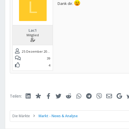
L
Dank dir.
Lac1
Mitglied
25 Dezember 2017
39
4
Linked In
Diaspora
Facebook
Twitter
Reddit
WhatsApp
Telegram
Viber
E-Mail
Go
Teilen:
Die Märkte
Markt - News & Analyse