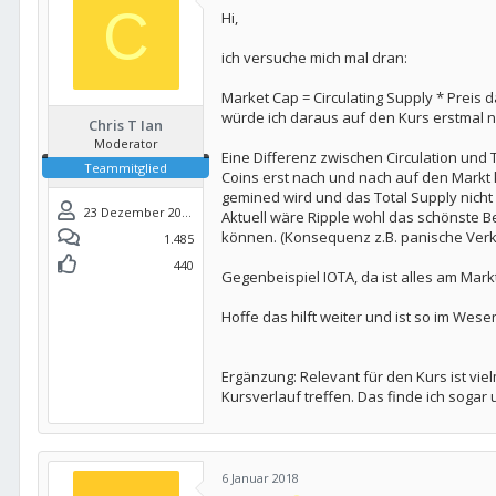
C
n
Hi,
e
n
ich versuche mich mal dran:
:
Market Cap = Circulating Supply * Preis da
würde ich daraus auf den Kurs erstmal ni
Chris T Ian
Moderator
Eine Differenz zwischen Circulation und T
Teammitglied
Coins erst nach und nach auf den Markt 
gemined wird und das Total Supply nicht 
23 Dezember 2017
Aktuell wäre Ripple wohl das schönste B
können. (Konsequenz z.B. panische Verkä
1.485
440
Gegenbeispiel IOTA, da ist alles am Mark
Hoffe das hilft weiter und ist so im Wesen
Ergänzung: Relevant für den Kurs ist v
Kursverlauf treffen. Das finde ich sogar 
6 Januar 2018