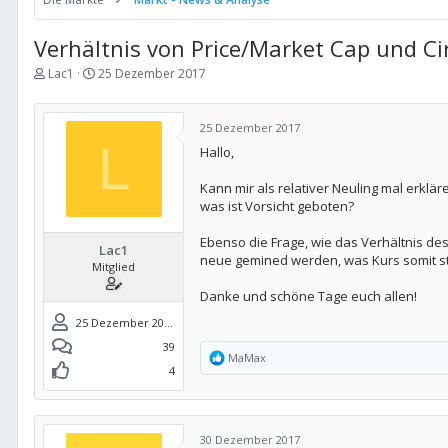
Verhältnis von Price/Market Cap und Ci
E
E
Lac1
25 Dezember 2017
r
r
s
s
t
t
25 Dezember 2017
e
e
L
Hallo,
l
l
l
l
e
t
Kann mir als relativer Neuling mal erklä
r
a
was ist Vorsicht geboten?
m
Ebenso die Frage, wie das Verhältnis des 
Lac1
neue gemined werden, was Kurs somit stär
Mitglied
Danke und schöne Tage euch allen!
25 Dezember 2017
39
R
MaMax
4
e
a
k
t
i
30 Dezember 2017
o