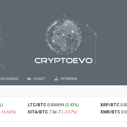
XCHANGE
CHART
SPENDEN
%)
LTC/BTC
0.000699
(0.43%)
XRP/BTC
0.
(-16.66%)
IOTA/BTC
7.3e-7
(-2.67%)
XMR/BTC
0.