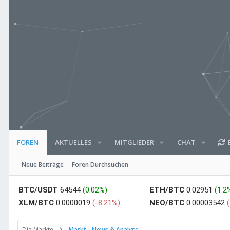
AKTUELLES
MITGLIEDER
CHAT
E
FOREN
Neue Beiträge
Foren Durchsuchen
BTC/USDT
64544
(0.02%)
ETH/BTC
0.02951
(1.2
XLM/BTC
0.0000019
(-8.21%)
NEO/BTC
0.00003542
Die Märkte
Markt - News & Analyse