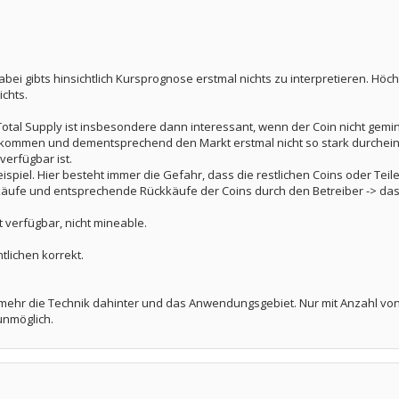
bei gibts hinsichtlich Kursprognose erstmal nichts zu interpretieren. Höchst
chts.
otal Supply ist insbesondere dann interessant, wenn der Coin nicht gemined
kommen und dementsprechend den Markt erstmal nicht so stark durcheinand
verfügbar ist.
eispiel. Hier besteht immer die Gefahr, dass die restlichen Coins oder T
ufe und entsprechende Rückkäufe der Coins durch den Betreiber -> das wä
t verfügbar, nicht mineable.
tlichen korrekt.
ielmehr die Technik dahinter und das Anwendungsgebiet. Nur mit Anzahl 
unmöglich.