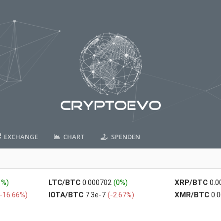
EXCHANGE
CHART
SPENDEN
1%)
LTC/BTC
0.000702
(0%)
XRP/BTC
0.
(-16.66%)
IOTA/BTC
7.3e-7
(-2.67%)
XMR/BTC
0.