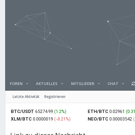
FOREN
AKTUELLES
MITGLIEDER
CHAT
Letzte Aktivität
Registrieren
BTC/USDT
65274.99
(1.2%)
ETH/BTC
0.02961
(0.3
XLM/BTC
0.0000019
(-8.21%)
NEO/BTC
0.00003542