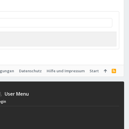
ngungen
Datenschutz
Hilfe und Impressum
Start
R
S
S
User Menu
ogin