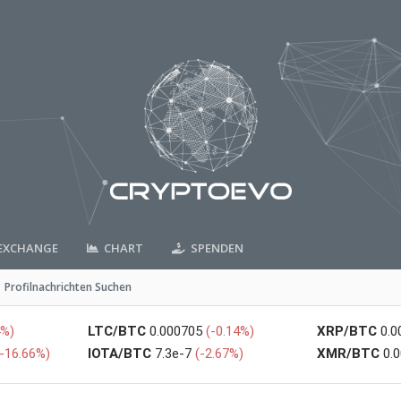
XCHANGE
CHART
SPENDEN
Profilnachrichten Suchen
4%)
LTC/BTC
0.000705
(-0.14%)
XRP/BTC
0.
(-16.66%)
IOTA/BTC
7.3e-7
(-2.67%)
XMR/BTC
0.