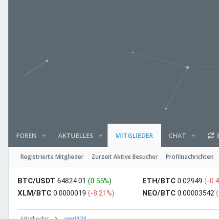
FOREN
AKTUELLES
CHAT
E
MITGLIEDER
Registrierte Mitglieder
Zurzeit Aktive Besucher
Profilnachrichten
BTC/USDT
64824.01
(0.55%)
ETH/BTC
0.02949
(-0.
XLM/BTC
0.0000019
(-8.21%)
NEO/BTC
0.00003542
Mitglieder
aggi123