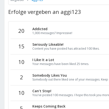
Erfolge vergeben an aggi123
Addicted
20
1,000 messages? Impressive!
Seriously Likeable!
15
Content you have posted has attracted 100 likes.
I Like It a Lot
10
Your messages have been liked 25 times.
Somebody Likes You
2
Somebody out there liked one of your messages. Keep p
Can't Stop!
10
You've posted 100 messages. I hope this took you more
Keeps Coming Back
5