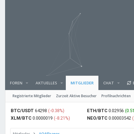
FOREN
AKTUELLES
CHAT
E
MITGLIEDER
Registrierte Mitglieder
Zurzeit Aktive Besucher
Profilnachrichten
BTC/USDT
64298
(-0.38%)
ETH/BTC
0.02956
(0.5
XLM/BTC
0.0000019
(-8.21%)
NEO/BTC
0.00003542
Mitglieder
AOAEleanor