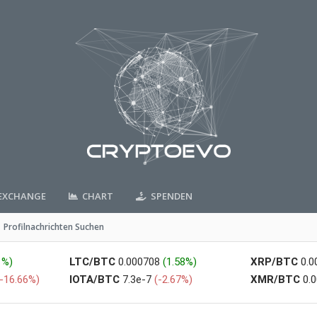
XCHANGE
CHART
SPENDEN
Profilnachrichten Suchen
1%)
LTC/BTC
0.000708
(1.58%)
XRP/BTC
0.
(-16.66%)
IOTA/BTC
7.3e-7
(-2.67%)
XMR/BTC
0.