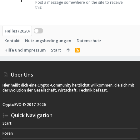
Post a message somewhere on the site to receive
this.
Helles (2020)
Kontakt
Nutzungsbedingungen
Datenschutz
Hilfe und Impressum
Start
R
S
S
Über Uns
Hier heißt dich eine Crypto-Community herzlichst willkommen, die sich mit
der Evolution der Gesellschaft, Wirtschaft, Technik befasst.
CryptoEVO ©
2017-
2026
Quick Navigation
Start
Foren