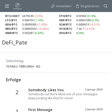
Anmelden
Registrieren
BTC/USDT
64795.85
(-0.3%)
ETH/BTC
0.02954
(0.14%)
LTC/BTC
0.000709
(1.14%)
XRP/BTC
0.00001598
(0.5%)
ADA/BTC
0.00000305
(-1.29%)
XLM/BTC
0.0000019
(-8.21%)
NEO/BTC
0.00003542
(-16.66%)
IOTA/BTC
7.3e-7
(-2.67%)
XMR/BTC
0.002287
(6.52%)
XVG/BTC
0
(0%)
DeFi_Pate
Geburtstag
16 März 1984 (Alter: 42)
Erfolge
Somebody Likes You
2 Januar 2024
2
Somebody out there liked one of your messages.
Keep posting like that for more!
First Message
2 Januar 2024
1