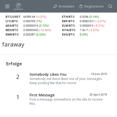
Anmelden
Registrieren
BTC/USDT
64389.44
(-0.37%)
ETH/BTC
0.0296
(0.14%)
LTC/BTC
0.000709
(1%)
XRP/BTC
0.00001611
(-2.01%)
ADA/BTC
0.00000314
(5.72%)
XLM/BTC
0.0000019
(-8.21%)
NEO/BTC
0.00003542
(-16.66%)
IOTA/BTC
7.3e-7
(-2.67%)
XMR/BTC
0.002287
(6.52%)
XVG/BTC
0
(0%)
faraway
Erfolge
Somebody Likes You
14 Juni 2019
2
Somebody out there liked one of your messages.
Keep posting like that for more!
First Message
20 April 2019
1
Post a message somewhere on the site to receive
this.