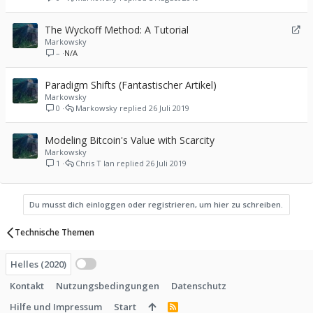
U
The Wyckoff Method: A Tutorial
m
Markowsky
–
N/A
l
e
i
Paradigm Shifts (Fantastischer Artikel)
t
Markowsky
e
0
Markowsky
26 Juli 2019
n
Modeling Bitcoin's Value with Scarcity
Markowsky
1
Chris T Ian
26 Juli 2019
Du musst dich einloggen oder registrieren, um hier zu schreiben.
Technische Themen
Helles (2020)
Kontakt
Nutzungsbedingungen
Datenschutz
Hilfe und Impressum
Start
R