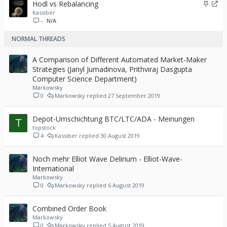
A
U
Hodl vs Rebalancing
e
t
n
m
Kassiber
f
e
–
N/A
g
l
t
n
e
e
e
NORMAL THREADS
h
i
t
e
t
f
e
A Comparison of Different Automated Market-Maker
t
n
Strategies (Janyl Jumadinova, Prithviraj Dasgupta
e
Computer Science Department)
t
Markowsky
0
Markowsky
27 September 2019
Depot-Umschichtung BTC/LTC/ADA - Meinungen
T
topstock
4
Kassiber
30 August 2019
Noch mehr Elliot Wave Delirium - Elliot-Wave-
International
Markowsky
0
Markowsky
6 August 2019
Combined Order Book
Markowsky
0
Markowsky
5 August 2019