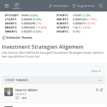
Anmelden
Registrieren
BTC/USDT
64544
(0.02%)
ETH/BTC
0.02951
(1.2%)
LTC/BTC
0.000699
(0.43%)
XRP/BTC
0.00001624
(-1.87%)
ADA/BTC
0.00000298
(-1%)
XLM/BTC
0.0000019
(-8.21%)
NEO/BTC
0.00003542
(-16.66%)
IOTA/BTC
7.3e-7
(-2.67%)
XMR/BTC
0.002287
(6.52%)
XVG/BTC
0
(0%)
Technische Themen
Investment Strategien Allgemein
Hier kommt alles Hillfreiche bezüglich Investment Strategien hinein, welches
kein spezifisches Forum hat.
Filter
STICKY THREADS
A
U
How to Aktien
n
m
TonY417
–
N/A
g
l
e
e
h
i