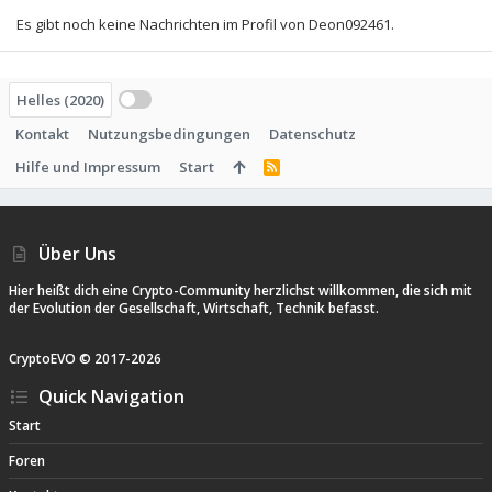
Es gibt noch keine Nachrichten im Profil von Deon092461.
Helles (2020)
Kontakt
Nutzungsbedingungen
Datenschutz
Hilfe und Impressum
Start
R
S
S
Über Uns
Hier heißt dich eine Crypto-Community herzlichst willkommen, die sich mit
der Evolution der Gesellschaft, Wirtschaft, Technik befasst.
CryptoEVO ©
2017-
2026
Quick Navigation
Start
Foren