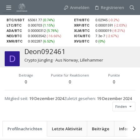
Anmelden
Registrieren
BTC/USDT
65061.77
(0.74%)
ETH/BTC
0.02945
(-0.2%)
LTC/BTC
0.000703
(1.15%)
XRP/BTC
0.00001591
(-2.03%)
ADA/BTC
0.00000312
(5.76%)
XLM/BTC
0.0000019
(-8.21%)
NEO/BTC
0.00003542
(-16.66%)
IOTA/BTC
7.3e-7
(-2.67%)
XMR/BTC
0.002287
(6.52%)
XVG/BTC
0
(0%)
Deon092461
D
Crypto Jüngling
·
Aus
Norway, Lillehammer
Beiträge
Punkte für Reaktionen
Punkte
0
0
0
Mitglied seit
19 Dezember 2024
Zuletzt gesehen
19 Dezember 2024
Finden
Profilnachrichten
Letzte Aktivität
Beiträge
Informati