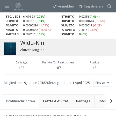
Anmelden
Registrieren
BTC/USDT
64676.93
(0.75%)
ETH/BTC
0.02951
(1.06%)
LTC/BTC
0.000701
(0.14%)
XRP/BTC
0.00001644
(-1.85%)
ADA/BTC
0.00000296
(-1.33%)
XLM/BTC
0.0000019
(-8.21%)
NEO/BTC
0.00003542
(-16.66%)
IOTA/BTC
7.3e-7
(-2.67%)
XMR/BTC
0.002287
(6.52%)
XVG/BTC
0
(0%)
Widu-Kin
Aktives Mitglied
Beiträge
Punkte für Reaktionen
Punkte
403
107
43
Mitglied seit
9 Januar 2018
Zuletzt gesehen
1 April 2025
Finden
Profilnachrichten
Letzte Aktivität
Beiträge
Informati