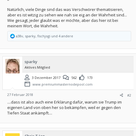
Natürlich, viele Dinge sind das was Verschwörer thematisieren,
aber es ist witzig zu sehen wie nah sie eig an der Wahrheit sind...
Wie gesagt, jeder glaubt was er möchte, aber das hier ist bei
meinem Wort, die Wahrheit.
R
a38v
,
sparky
,
fischjogi
und 4 andere
e
a
k
t
i
sparky
o
Aktives Mitglied
n
e
n
3 Dezember 2017
562
173
:
www.premiummasternodepool.com
27 Februar 2018
#2
....dass ist also auch eine Erklärung dafür, warum sie Trump im
eigenen Land von oben her so bekämpfen, weil er gegen den
Tiefen Staat ankämpft....