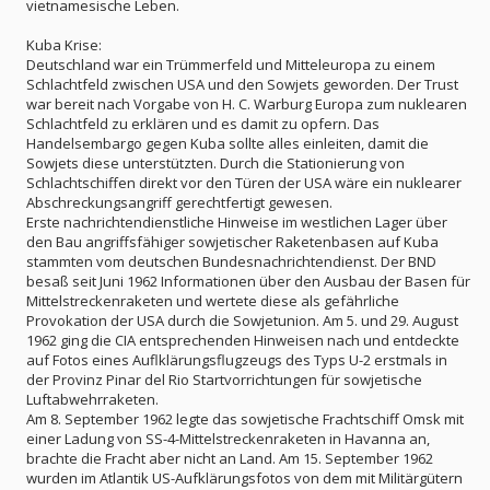
vietnamesische Leben.
Kuba Krise:
Deutschland war ein Trümmerfeld und Mitteleuropa zu einem
Schlachtfeld zwischen USA und den Sowjets geworden. Der Trust
war bereit nach Vorgabe von H. C. Warburg Europa zum nuklearen
Schlachtfeld zu erklären und es damit zu opfern. Das
Handelsembargo gegen Kuba sollte alles einleiten, damit die
Sowjets diese unterstützten. Durch die Stationierung von
Schlachtschiffen direkt vor den Türen der USA wäre ein nuklearer
Abschreckungsangriff gerechtfertigt gewesen.
Erste nachrichtendienstliche Hinweise im westlichen Lager über
den Bau angriffsfähiger sowjetischer Raketenbasen auf Kuba
stammten vom deutschen Bundesnachrichtendienst. Der BND
besaß seit Juni 1962 Informationen über den Ausbau der Basen für
Mittelstreckenraketen und wertete diese als gefährliche
Provokation der USA durch die Sowjetunion. Am 5. und 29. August
1962 ging die CIA entsprechenden Hinweisen nach und entdeckte
auf Fotos eines Auflklärungsflugzeugs des Typs U-2 erstmals in
der Provinz Pinar del Rio Startvorrichtungen für sowjetische
Luftabwehrraketen.
Am 8. September 1962 legte das sowjetische Frachtschiff Omsk mit
einer Ladung von SS-4-Mittelstreckenraketen in Havanna an,
brachte die Fracht aber nicht an Land. Am 15. September 1962
wurden im Atlantik US-Aufklärungsfotos von dem mit Militärgütern