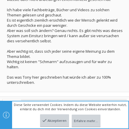
Ich habe viele Fachbeiträge, Bücher und Videos zu solchen
Themen gelesen und geschaut.
Es ist eigentlich ziemlich ersichtlich wie der Mensch gelenkt wird
durch Geschicke ein paar weniger.
Aber was soll sich ändern? Genau nichts. Es gibt nichts was dieses
System zum Einsturz bringen wird / kann außer sie verursachen
dies versehentlich selbst.
Aber wichtig ist, dass sich jeder seine eigene Meinung zu dem
Thema bildet.
Wichtig ist keinen "Schmarrn" aufzusaugen und für wahr zu
halten.
Das was Tony hier geschrieben hat würde ich aber zu 100%
unterschreiben.
Ehrich
Diese Seite verwendet Cookies. Indem du diese Website weiterhin nutzt,
erklärst du dich mit der Verwendung von Cookies einverstanden.
Aktives Mitglied
22 Dezember 2017
141
98
Akzeptieren
Erfahre mehr…
Oben
Unte