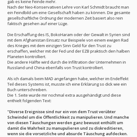
gab es keine Feinde mehr.
Nach der Neo-Konservativen Lehre von Karl Schmidt braucht man
ein Feindbild um eine Gesellschaft haben zu können. Die gesamte
gesellschaftliche Ordnung der modernen Zeit basiert also rein
faktisch gesehen auf einer Lüge.
Die Erschaffung des IS, BokoHaram oder der Gewalt in Syrien sind
mit dem Afghanistan Einsatz nur Beispiele von einem ewigen Rad
des Krieges mit dem einzigen Sinn Geld für den Trust zu
erschaffen, welcher mit der Fed und der EZB praktisch den halben
Planeten kontrolliert.
Die andere Hälfte wird durch die Infiltration der Unternehmen in
Russland und China ebenfalls von Trust kontrolliert.
Als ich damals beim MAD angefangen habe, welcher im Endeffekt
Teil dieses Systems ist, musste ich eine Erklärung so dick wie ein
Buch unterschreiben.
Die 1. Seite wurde mir nochmal extra ausgehändigt und diese
enthielt folgenden Text:
"Diverse Ereignisse sind nur ein von dem Trust verübter
Schwindel um die Öffentlichkeit zu manipulieren. Und manche
von diesen Täuschungen werden ganz bewusst enthüllt um
damit die Wahrheit zu manupulieren und zu diskreditieren,
wenn sie die vorsetzliche und absurde Täuschung aufdecken.