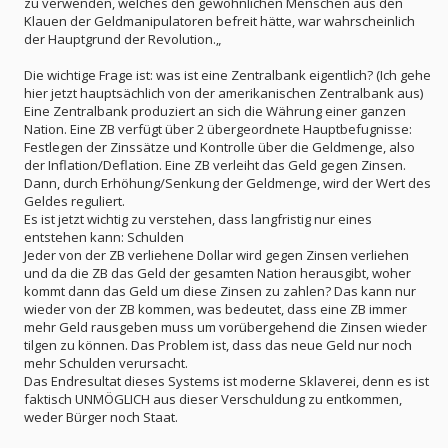
zu verwenden, welches den gewöhnlichen Menschen aus den
Klauen der Geldmanipulatoren befreit hätte, war wahrscheinlich
der Hauptgrund der Revolution.„
Die wichtige Frage ist: was ist eine Zentralbank eigentlich? (Ich gehe
hier jetzt hauptsächlich von der amerikanischen Zentralbank aus)
Eine Zentralbank produziert an sich die Währung einer ganzen
Nation. Eine ZB verfügt über 2 übergeordnete Hauptbefugnisse:
Festlegen der Zinssätze und Kontrolle über die Geldmenge, also
der Inflation/Deflation. Eine ZB verleiht das Geld gegen Zinsen.
Dann, durch Erhöhung/Senkung der Geldmenge, wird der Wert des
Geldes reguliert.
Es ist jetzt wichtig zu verstehen, dass langfristig nur eines
entstehen kann: Schulden
Jeder von der ZB verliehene Dollar wird gegen Zinsen verliehen
und da die ZB das Geld der gesamten Nation herausgibt, woher
kommt dann das Geld um diese Zinsen zu zahlen? Das kann nur
wieder von der ZB kommen, was bedeutet, dass eine ZB immer
mehr Geld rausgeben muss um vorübergehend die Zinsen wieder
tilgen zu können. Das Problem ist, dass das neue Geld nur noch
mehr Schulden verursacht.
Das Endresultat dieses Systems ist moderne Sklaverei, denn es ist
faktisch UNMÖGLICH aus dieser Verschuldung zu entkommen,
weder Bürger noch Staat.