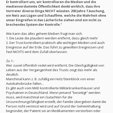
Er kontrolliert uns, wir kontrollieren die Medien und die
medienverdummte Öffentlichkeit denkt wirklich, dass ihre
Vertreter diverse Dinge NICHT wüssten. 200 Jahre Täuschung,
ein Netz aus Lügen und Schaufilme, welche die Wahrheit ohne
unser Eingreifen in das Lächerliche ziehen sind ein nicht zu
brechendes System der Kontrolle."
Wie kann das alles geheim bleiben fragt man sich.
1. Die Leute die plaudern werden entfernt, dazu gleich mehr
2. Der Trust kontrolliert praktisch alle wichtigen Medien und auch
Ereignisse auf der Erde. Das führt zu gewollten Ereignissen und
fast NICHTS wird dem Zufall überlassen.
Zu 1.:
Wer zuviel öffentlich redet wird entfernt. Die Gleichgültigkeit von
Leben aus der Vergangenheit des Trusts zeigt das mehr als
deutlich.
Manchmal kann z. B. zufällig ein Holz/Steinblock von einer
Autobahnbrücke fallen...
Es gibt auch vom MAD kontrollierte Militärkrankenhäuser und
Psychatrien in Deutschland. Wenn jemand "beseitigt" werden
muss, wird manchmal ein Gutachten für die
Unzurechnungsfähigkeit erstellt, der Familie übergeben damit die
Person nicht vermisst wird und auf Grund der Geheimhaltung
begründet, der Patient sei an Medikamenten verstorben oder