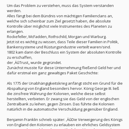
Um das Problem zu verstehen, muss das System verstanden
werden.
Alles fängt bei dem Bündnis von mächtigen Familienclans an,
welche sich scheinbar zum Ziel gesetzt haben, die absolute
Kontrolle über möglichst viele Instrumentes des Planeten zu
erlangen.
Rockefeller, McFadden, Rothschild, Morgan und Warburg.
Jetzt ist es wichtig zu wissen, dass Teile dieser Familien in Politik,
Bankensysteme und Rüstungsindustrie verteilt waren/sind.
1802 kam dann der Beschluss ein System der absoluten Kontrolle
zu erschaffen,
der ‚ÄûTrust„ wurde gegründet.
Zunächst musste für diese Unternehmung fließend Geld her und
dafür erstmal ein ganz gewaltiges Paket Geschichte:
Als 1775 der Unabhängigkeitskrieg anfängt sticht ein Grund für die
Abspaltung von England besonders hervor. König George III. ließ
die zinsfreie Währung der Kolonien, welche diese selbst
herstellten, verbieten. Er zwang sie das Geld von der englischen
Zentralbank zu leihen, gegen Zinsen. Das führte die Kolonien
natürlich in die automatische Verschuldung gegenüber England.
Benjamin Franklin schrieb später: ‚ÄûDie Verweigerung des Königs
von England den Kolonien zu erlauben ein ehrliches Geldsystem