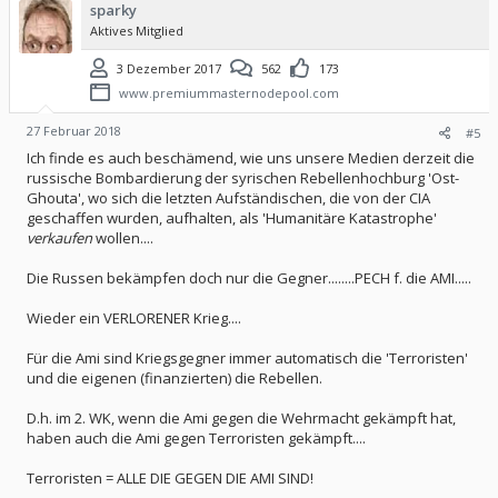
sparky
o
Aktives Mitglied
n
e
n
3 Dezember 2017
562
173
:
www.premiummasternodepool.com
27 Februar 2018
#5
Ich finde es auch beschämend, wie uns unsere Medien derzeit die
russische Bombardierung der syrischen Rebellenhochburg 'Ost-
Ghouta', wo sich die letzten Aufständischen, die von der CIA
geschaffen wurden, aufhalten, als 'Humanitäre Katastrophe'
verkaufen
wollen....
Die Russen bekämpfen doch nur die Gegner........PECH f. die AMI.....
Wieder ein VERLORENER Krieg....
Für die Ami sind Kriegsgegner immer automatisch die 'Terroristen'
und die eigenen (finanzierten) die Rebellen.
D.h. im 2. WK, wenn die Ami gegen die Wehrmacht gekämpft hat,
haben auch die Ami gegen Terroristen gekämpft....
Terroristen = ALLE DIE GEGEN DIE AMI SIND!