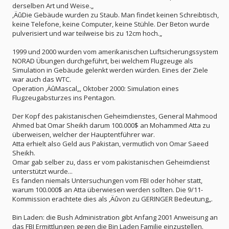
derselben Art und Weise.„
‚ÄûDie Gebäude wurden zu Staub. Man findet keinen Schreibtisch,
keine Telefone, keine Computer, keine Stühle. Der Beton wurde
pulverisiert und war teilweise bis zu 12cm hoch.„
1999 und 2000 wurden vom amerikanischen Luftsicherungssystem
NORAD Übungen durchgeführt, bei welchem Flugzeuge als
Simulation in Gebäude gelenkt werden würden. Eines der Ziele
war auch das WTC.
Operation ‚ÄûMascal„, Oktober 2000: Simulation eines
Flugzeugabsturzes ins Pentagon.
Der Kopf des pakistanischen Geheimdienstes, General Mahmood
Ahmed bat Omar Sheikh darum 100.000$ an Mohammed Atta zu
überweisen, welcher der Hauptentführer war.
Atta erhielt also Geld aus Pakistan, vermutlich von Omar Saeed
Sheikh.
Omar gab selber zu, dass er vom pakistanischen Geheimdienst
unterstützt wurde...
Es fanden niemals Untersuchungen vom FBI oder höher statt,
warum 100.000$ an Atta überwiesen werden sollten. Die 9/11-
Kommission erachtete dies als ‚Äûvon zu GERINGER Bedeutung„.
Bin Laden: die Bush Administration gibt Anfang 2001 Anweisung an
das FBI Ermittlungen gegen die Bin Laden Familie einzustellen.