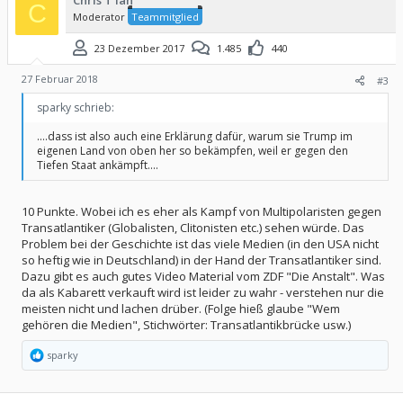
Chris T Ian
C
Moderator
Teammitglied
23 Dezember 2017
1.485
440
27 Februar 2018
#3
sparky schrieb:
....dass ist also auch eine Erklärung dafür, warum sie Trump im
eigenen Land von oben her so bekämpfen, weil er gegen den
Tiefen Staat ankämpft....
10 Punkte. Wobei ich es eher als Kampf von Multipolaristen gegen
Transatlantiker (Globalisten, Clitonisten etc.) sehen würde. Das
Problem bei der Geschichte ist das viele Medien (in den USA nicht
so heftig wie in Deutschland) in der Hand der Transatlantiker sind.
Dazu gibt es auch gutes Video Material vom ZDF "Die Anstalt". Was
da als Kabarett verkauft wird ist leider zu wahr - verstehen nur die
meisten nicht und lachen drüber. (Folge hieß glaube "Wem
gehören die Medien", Stichwörter: Transatlantikbrücke usw.)
R
sparky
e
a
k