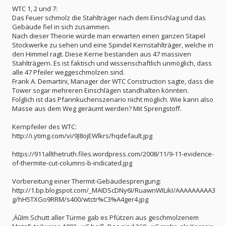
WTC 1, 2 und 7:
Das Feuer schmolz die Stahlträger nach dem Einschlag und das
Gebäude fiel in sich zusammen.
Nach dieser Theorie würde man erwarten einen ganzen Stapel
Stockwerke zu sehen und eine Spindel Kernstahlträger, welche in
den Himmel ragt. Diese Kerne bestanden aus 47 massiven
Stahlträgern. Es ist faktisch und wissenschaftlich unmöglich, dass
alle 47 Pfeiler weggeschmolzen sind.
Frank A. Demartini, Manager der WTC Construction sagte, dass die
Tower sogar mehreren Einschlägen standhalten könnten.
Folglich ist das Pfannkuchenszenario nicht möglich. Wie kann also
Masse aus dem Weg geräumt werden? Mit Sprengstoff.
Kernpfeiler des WTC:
http://i.ytimg.com/vi/9J8ojEWlkrs/hqdefault.jpg
https://911allthetruth.files.wordpress.com/2008/11/9-11-evidence-
of-thermite-cut-columns-b-indicated.jpg
Vorbereitung einer Thermit-Gebäudesprengung:
http://1.bp.blogspot.com/_MAIDScDNy6I/RuawnWILikI/AAAAAAAAA3
g/hH5TXGo9RRM/s400/wtctr%C3%A4ger4.jpg
‚ÄûIm Schutt aller Türme gab es Pfützen aus geschmolzenem