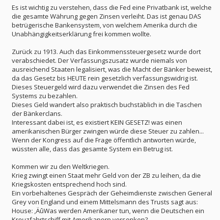
Es ist wichtig zu verstehen, dass die Fed eine Privatbank ist, welche
die gesamte Währung gegen Zinsen verleiht. Das ist genau DAS
betrügerische Bankensystem, von welchem Amerika durch die
Unabhängigkeitserklärung frei kommen wollte.
Zurück zu 1913. Auch das Einkommenssteuergesetz wurde dort
verabschiedet. Der Verfassungszusatz wurde niemals von
ausreichend Staaten legalisiert, was die Macht der Bänker beweist,
da das Gesetz bis HEUTE rein gesetzlich verfassungswidrig ist.
Dieses Steuergeld wird dazu verwendet die Zinsen des Fed
Systems zu bezahlen.
Dieses Geld wandert also praktisch buchstäblich in die Taschen
der Bänkerclans.
Interessant dabei ist, es existiert KEIN GESETZ! was einen
amerikanischen Bürger zwingen würde diese Steuer zu zahlen...
Wenn der Kongress auf die Frage öffentlich antworten würde,
wüssten alle, dass das gesamte System ein Betrug ist.
Kommen wir zu den Weltkriegen.
Krieg zwingt einen Staat mehr Geld von der ZB zu leihen, da die
Kriegskosten entsprechend hoch sind.
Ein vorbehaltenes Gespräch der Geheimdienste zwischen General
Grey von England und einem Mittelsmann des Trusts sagt aus:
House: ‚ÄûWas werden Amerikaner tun, wenn die Deutschen ein
Kreuzfahrtschiff mit Amerikanern versenken?„