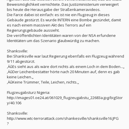
Beweismöglichkeit vernichtete. Das Justizministerium verweigert
bis heute die Herausgabe der Straßenkameravideos.
Die Farce dabei ist einfach: es ist nie ein Flugzeug in dieses
Gebäude gestürzt. Es wurde INTERN eine Bombe gezündet, damit
es nach einem massiven Akt des Terrors auf ein
Regierungsgebäude aussieht.
Die veröffentlichten Identitäten waren von der NSA erfundene
Identitäten um das Szenario glaubwürdig zu machen.
Shanksville:
Bei Shanksville war laut Regierung ebenfalls ein Flugzeug während
9/11 abgestürzt.
‚ÄûEs sieht aus als wäre dort nichts als einem Loch in dem Boden...„
‚ÄûDer Leichenbestatter hörte nach 20 Minuten auf, denn es gab
keine Leichen.„
‚ÄûKeine Trümmer, Teile, Leichen, nichts.„
Flugzeugabsturz Nigeria:
http://images01.oe24.at/061029_flugzeugabstu_22683a.jpg/bigStor
y/40.106
Shanksville:
http://www.wtc-terrorattack.com/shankesville/shanksville16.JPG
?