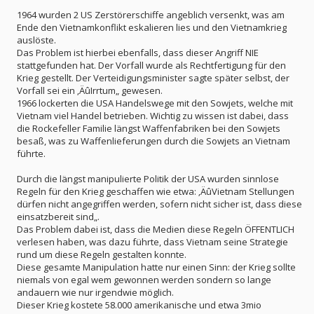
1964 wurden 2 US Zerstörerschiffe angeblich versenkt, was am
Ende den Vietnamkonflikt eskalieren lies und den Vietnamkrieg
auslöste.
Das Problem ist hierbei ebenfalls, dass dieser Angriff NIE
stattgefunden hat. Der Vorfall wurde als Rechtfertigung für den
Krieg gestellt. Der Verteidigungsminister sagte später selbst, der
Vorfall sei ein ‚ÄûIrrtum„ gewesen.
1966 lockerten die USA Handelswege mit den Sowjets, welche mit
Vietnam viel Handel betrieben. Wichtig zu wissen ist dabei, dass
die Rockefeller Familie längst Waffenfabriken bei den Sowjets
besaß, was zu Waffenlieferungen durch die Sowjets an Vietnam
führte.
Durch die längst manipulierte Politik der USA wurden sinnlose
Regeln für den Krieg geschaffen wie etwa: ‚ÄûVietnam Stellungen
dürfen nicht angegriffen werden, sofern nicht sicher ist, dass diese
einsatzbereit sind„.
Das Problem dabei ist, dass die Medien diese Regeln ÖFFENTLICH
verlesen haben, was dazu führte, dass Vietnam seine Strategie
rund um diese Regeln gestalten konnte.
Diese gesamte Manipulation hatte nur einen Sinn: der Krieg sollte
niemals von egal wem gewonnen werden sondern so lange
andauern wie nur irgendwie möglich.
Dieser Krieg kostete 58.000 amerikanische und etwa 3mio