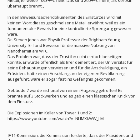
Metall, teilweise 1093¬∞C heiß. Das sind 260¬∞C mehr, als Kerosin
überhaupt brennt.„
In den Beweisursachendokumenten des Einsturzes wird mit
keinem Wort dieses geschmolzene Metall erwähnt, weil es ein
fundamentaler Beweis für eine kontrollierte Sprengung gewesen
wäre.
Dr. Steven Jones war Physik Professor der Brighham Young
University. Er fand Beweise für die massive Nutzung von
Nanothermit am WTC.
Das Problem war, dass der Trust ihn nicht einfach beseitigen
konnte. Er wurde öffentlich als Irrer dementiert, der Universität für
seine Behauptungen verwiesen und für die Anschuldigung, ein
Präsident hätte einen Anschlang an der eigenen Bevölkerung
ausgeführt, wäre er sogar fast ins Gefängnis gekommen.
Gebäude 7 wurde nichtmal von einem Flugzeug getroffen! Es
brannte auf 3 Stockwerken und es gab einen klassischen Knick vor
dem Einsturz.
Die Explosionen im Keller von Tower 1 und 2:
https://www.youtube.com/watch?v=NLlMXkWW_LM
9/11-Kommision: die Kommission forderte, dass der Präsident und