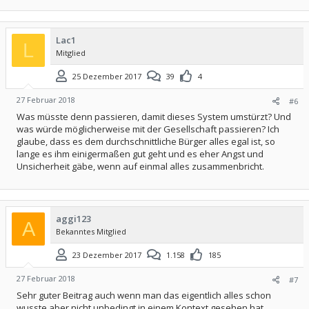
Lac1
L
Mitglied
25 Dezember 2017
39
4
27 Februar 2018
#6
Was müsste denn passieren, damit dieses System umstürzt? Und
was würde möglicherweise mit der Gesellschaft passieren? Ich
glaube, dass es dem durchschnittliche Bürger alles egal ist, so
lange es ihm einigermaßen gut geht und es eher Angst und
Unsicherheit gäbe, wenn auf einmal alles zusammenbricht.
aggi123
A
Bekanntes Mitglied
23 Dezember 2017
1.158
185
27 Februar 2018
#7
Sehr guter Beitrag auch wenn man das eigentlich alles schon
wusste aber nicht unbedingt in einem Kontext gesehen hat.