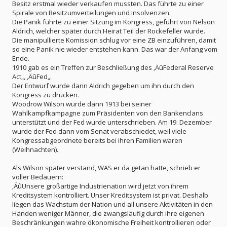
Besitz erstmal wieder verkaufen mussten. Das führte zu einer
Spirale von Besitzumverteilungen und Insolvenzen.
Die Panik führte zu einer Sitzung im Kongress, geführt von Nelson
Aldrich, welcher später durch Heirat Teil der Rockefeller wurde.
Die manipullierte Komission schlug vor eine ZB einzuführen, damit
so eine Panik nie wieder entstehen kann. Das war der Anfang vom
Ende.
1910 gab es ein Treffen zur Beschließung des ‚ÄûFederal Reserve
Act„, ‚ÄûFed„.
Der Entwurf wurde dann Aldrich gegeben um ihn durch den
Kongress zu drücken.
Woodrow Wilson wurde dann 1913 bei seiner
Wahlkampfkampagne zum Präsidenten von den Bankenclans
unterstützt und der Fed wurde unterschrieben. Am 19. Dezember
wurde der Fed dann vom Senat verabschiedet, weil viele
Kongressabgeordnete bereits bei ihren Familien waren
(Weihnachten).
Als Wilson später verstand, WAS er da getan hatte, schrieb er
voller Bedauern:
‚ÄûUnsere großartige Industrienation wird jetzt von ihrem
Kreditsystem kontrolliert. Unser Kreditsystem ist privat. Deshalb
liegen das Wachstum der Nation und all unsere Aktivitäten in den
Händen weniger Männer, die zwangsläufig durch ihre eigenen
Beschränkungen wahre ökonomische Freiheit kontrollieren oder