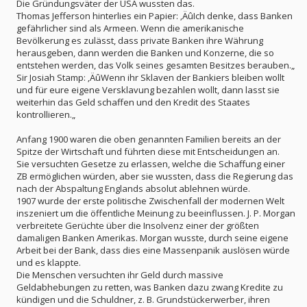
Die Gründungsväter der USA wussten das.
Thomas Jefferson hinterlies ein Papier: ‚ÄûIch denke, dass Banken
gefährlicher sind als Armeen. Wenn die amerikanische
Bevölkerung es zulässt, dass private Banken ihre Währung
herausgeben, dann werden die Banken und Konzerne, die so
entstehen werden, das Volk seines gesamten Besitzes berauben.„
Sir Josiah Stamp: ‚ÄûWenn ihr Sklaven der Bankiers bleiben wollt
und für eure eigene Versklavung bezahlen wollt, dann lasst sie
weiterhin das Geld schaffen und den Kredit des Staates
kontrollieren.„
Anfang 1900 waren die oben genannten Familien bereits an der
Spitze der Wirtschaft und führten diese mit Entscheidungen an.
Sie versuchten Gesetze zu erlassen, welche die Schaffung einer
ZB ermöglichen würden, aber sie wussten, dass die Regierung das
nach der Abspaltung Englands absolut ablehnen würde.
1907 wurde der erste politische Zwischenfall der modernen Welt
inszeniert um die öffentliche Meinung zu beeinflussen. J. P. Morgan
verbreitete Gerüchte über die Insolvenz einer der größten
damaligen Banken Amerikas. Morgan wusste, durch seine eigene
Arbeit bei der Bank, dass dies eine Massenpanik auslösen würde
und es klappte.
Die Menschen versuchten ihr Geld durch massive
Geldabhebungen zu retten, was Banken dazu zwang Kredite zu
kündigen und die Schuldner, z. B. Grundstückerwerber, ihren