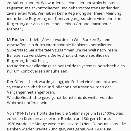
zerstören können. Wir wurden so eines der am schlechtesten
regierten, meist kontrollierten und beherrschtesten Länder der
zivilisierten Welt. Wir haben keine Regierung der freien Meinung
mehr, keine Regierung der Überzeugung, sondern vielmehr eine
Regierung der Ansichten einer kleinen Gruppe dominanter
Männer.„
McFadden schrieb: ‚ÄûHier wurde ein Welt Banken System
erschaffen, ein durch internationale Bankiers kontrollierter
Superstaat. Sie arbeiteten zusammen um die Welt nach ihrem
Belieben zu versklaven. Die Fed hat sich widerrechtlich der
Regierung bemächtigt.„
McFadden war allerdings selber Teil des Systems und schrieb dies
nur um Kontroversen anzuheizen.
Der Öffentlichkeit wurde gesagt, die Fed sei ein ökonomisches
System der Sicherheit und Inflation und Krisen würden der
Vergangenheit angehören.
Wie die Geschichte gezeigt hat, konnte nichts weiter von der
Wahrheit entfernt sein.
Von 1914-1919 erhöhte die Fed die Geldmenge um fast 100%, was
zu vielen Krediten an kleinere Banken und Bürgern führte.
1920 wurde die Menge wieder massiv reduziert. Dabei mussten die
Banken wieder Kredite kündigen, was genau wie 1907 zum