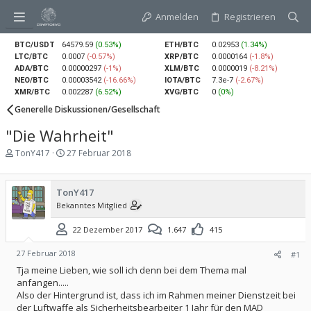
Anmelden
Registrieren
BTC/USDT
64579.59
(0.53%)
ETH/BTC
0.02953
(1.34%)
LTC/BTC
0.0007
(-0.57%)
XRP/BTC
0.0000164
(-1.8%)
ADA/BTC
0.00000297
(-1%)
XLM/BTC
0.0000019
(-8.21%)
NEO/BTC
0.00003542
(-16.66%)
IOTA/BTC
7.3e-7
(-2.67%)
XMR/BTC
0.002287
(6.52%)
XVG/BTC
0
(0%)
Generelle Diskussionen/Gesellschaft
"Die Wahrheit"
E
E
TonY417
27 Februar 2018
r
r
s
s
t
t
TonY417
e
e
Bekanntes Mitglied
l
l
l
l
22 Dezember 2017
1.647
415
e
t
r
a
m
27 Februar 2018
#1
Tja meine Lieben, wie soll ich denn bei dem Thema mal
anfangen.....
Also der Hintergrund ist, dass ich im Rahmen meiner Dienstzeit bei
der Luftwaffe als Sicherheitsbearbeiter 1 Jahr für den MAD