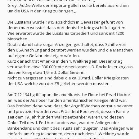
Grey: ‚ÄûDie Welle der Empörung allein sollte bereits ausreichen
um die USA in den Krieg zu bringen.„
Die Lusitania wurde 1915 absichtlich in Gewässer geführt von
denen man wusste!, dass dort deutsche Kriegsschiffe lagerten.
Wie erwartet wurde die Lusitania torpediert und sank mit 1200
Menschen...
Deutschland hatte sogar Anzeigen geschaltet, dass Schiffe von
den USA nach England zerstört werden würden und die Menschen
auf eigene Gefahr einsteigen würden.
Kurz danach trat Amerika in den 1. Weltkrieg ein. Dieser Krieg
verursachte etwa 330.000 tote Amerikaner. J. D. Rockefeller zog aus
diesem Krieg etwa 1,9mrd. Dollar Gewinn.
Nicht zu vergessen sind dabei die ca. 30mrd. Dollar Kriegskosten
der USA, welche von der ZB geliehen werden mussten.
Am 7.12.1941 griff Japan die amerikanische Flotte bei Pearl Harbor
an, was der Auslöser für den amerikanischen Kriegseintritt war.
Das Problem dabei war, dass der Angriff Wochen vorraus bekannt
und provoziert worden war. Präsident Roosevelt, dessen Familie
seit dem 19. Jahrhundert Wallstreetbanker waren und dessen
Onkel Teil des 1. Fed Vorstandes war, war den Anliegen der
Bankenclans und damit des Trusts sehr zugetan. Das Anliegen war
einfach: am Krieg teilnehmen, denn nach dem 1. Weltkrieg wurde