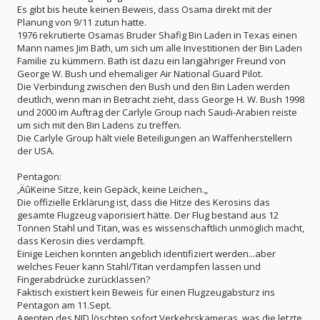
Es gibt bis heute keinen Beweis, dass Osama direkt mit der
Planung von 9/11 zutun hatte.
1976 rekrutierte Osamas Bruder Shafig Bin Laden in Texas einen
Mann names Jim Bath, um sich um alle Investitionen der Bin Laden
Familie zu kümmern. Bath ist dazu ein langjähriger Freund von
George W. Bush und ehemaliger Air National Guard Pilot.
Die Verbindung zwischen den Bush und den Bin Laden werden
deutlich, wenn man in Betracht zieht, dass George H. W. Bush 1998
und 2000 im Auftrag der Carlyle Group nach Saudi-Arabien reiste
um sich mit den Bin Ladens zu treffen.
Die Carlyle Group hält viele Beteiligungen an Waffenherstellern
der USA.
Pentagon:
‚ÄûKeine Sitze, kein Gepäck, keine Leichen.„
Die offizielle Erklärung ist, dass die Hitze des Kerosins das
gesamte Flugzeug vaporisiert hätte. Der Flug bestand aus 12
Tonnen Stahl und Titan, was es wissenschaftlich unmöglich macht,
dass Kerosin dies verdampft.
Einige Leichen konnten angeblich identifiziert werden...aber
welches Feuer kann Stahl/Titan verdampfen lassen und
Fingerabdrücke zurücklassen?
Faktisch existiert kein Beweis für einen Flugzeugabsturz ins
Pentagon am 11.Sept.
Agenten des NID löschten sofort Verkehrskameras, was die letzte