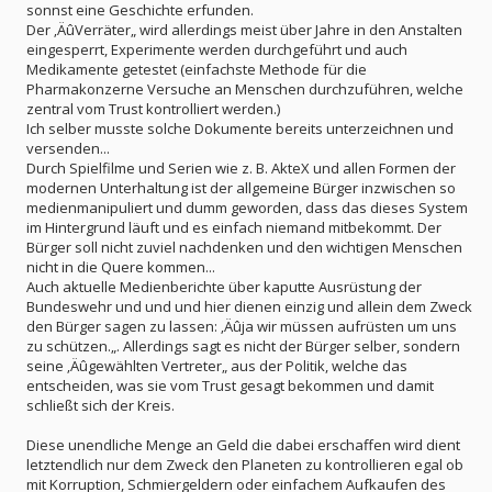
sonnst eine Geschichte erfunden.
Der ‚ÄûVerräter„ wird allerdings meist über Jahre in den Anstalten
eingesperrt, Experimente werden durchgeführt und auch
Medikamente getestet (einfachste Methode für die
Pharmakonzerne Versuche an Menschen durchzuführen, welche
zentral vom Trust kontrolliert werden.)
Ich selber musste solche Dokumente bereits unterzeichnen und
versenden...
Durch Spielfilme und Serien wie z. B. AkteX und allen Formen der
modernen Unterhaltung ist der allgemeine Bürger inzwischen so
medienmanipuliert und dumm geworden, dass das dieses System
im Hintergrund läuft und es einfach niemand mitbekommt. Der
Bürger soll nicht zuviel nachdenken und den wichtigen Menschen
nicht in die Quere kommen...
Auch aktuelle Medienberichte über kaputte Ausrüstung der
Bundeswehr und und und hier dienen einzig und allein dem Zweck
den Bürger sagen zu lassen: ‚Äûja wir müssen aufrüsten um uns
zu schützen.„. Allerdings sagt es nicht der Bürger selber, sondern
seine ‚Äûgewählten Vertreter„ aus der Politik, welche das
entscheiden, was sie vom Trust gesagt bekommen und damit
schließt sich der Kreis.
Diese unendliche Menge an Geld die dabei erschaffen wird dient
letztendlich nur dem Zweck den Planeten zu kontrollieren egal ob
mit Korruption, Schmiergeldern oder einfachem Aufkaufen des