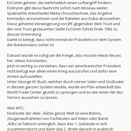
ExComm geheim, die mehrheitlich einen Luftangriff fordern.
Dobrynin gibt diese Nachricht sofort nach Moskau weiter.
Spätnachts entscheidet Nikita Chruschtschow, das Angebot
Kennedys anzunehmen und die Raketen aus Kuba abzuziehen.
Diese geheime Verweigerung von JFK gegenüber dem Trust und
der vom Trust gesteuerten Stelle ExComm führte Ende 1963 zu
dessen Ermordung.
Damit ist belegt, dass nicht einmal ein Präsident vor dem System
der Bankenclans sicher ist.
Danach wurde es ruhig um die Kriege, also musste etwas Neues
her, etwas konstantes.
Jetzt ist wichtig zu verstehen, dass ein amerikanischer Präsident
nicht befugt war allein einen Krieg auszurufen und dafür eine
Armee aufzustellen.
Unter George W. Bush, welcher durch seinen Vater und Großvater
in diesem ganzen System steckte, wurde ein Plan entwickelt das
World Trade Center gezielt zu sprengen und es wie einen Akt des
Terrors aussehen zu lassen.
Akte WTC:
Deckseite der Akte: ‚ÄûDie ganze Welt ist eine Bühne„
Zeugenaufnahmen von Fachleuten auf Video oder Band:
‚ÄûEs ist faktisch unmöglich, dass das 1. Gebäude in sich
zusammenstürzt und dann das 2. direkt danach in praktisch