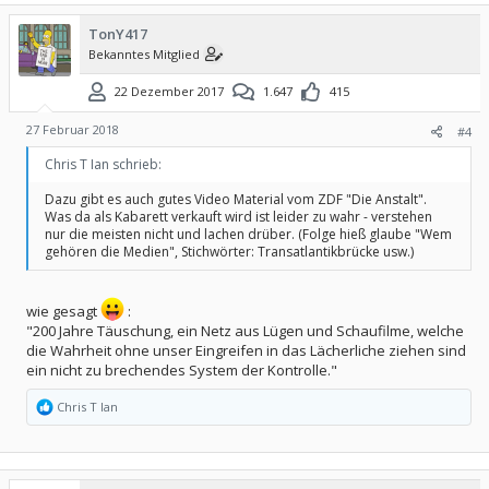
t
i
TonY417
o
Bekanntes Mitglied
n
e
n
22 Dezember 2017
1.647
415
:
27 Februar 2018
#4
Chris T Ian schrieb:
Dazu gibt es auch gutes Video Material vom ZDF "Die Anstalt".
Was da als Kabarett verkauft wird ist leider zu wahr - verstehen
nur die meisten nicht und lachen drüber. (Folge hieß glaube "Wem
gehören die Medien", Stichwörter: Transatlantikbrücke usw.)
wie gesagt
:
"200 Jahre Täuschung, ein Netz aus Lügen und Schaufilme, welche
die Wahrheit ohne unser Eingreifen in das Lächerliche ziehen sind
ein nicht zu brechendes System der Kontrolle."
R
Chris T Ian
e
a
k
t
i