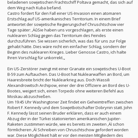
beladenen sowjetischen Frachtschiff Poltava gemacht, das sich auf
dem Weg nach Kuba befand.
Castro fordert für den Fall einer US-Invasion einen atomaren
Erstschlag auf US-amerikanisches Territorium. In einem Brief
antwortet der sowjetische Regierungschef Chruschtschow vier
Tage später: ‚ÄûSie haben uns vorgeschlagen, als erste einen
nuklearen Schlag gegen das Territorium des Feindes
durchzuführen. Sie wissen sicherlich, was das für uns zur Folge
gehabt hätte. Dies wäre nicht ein einfacher Schlag, sondern der
Beginn des nuklearen Krieges. Lieber Genosse Castro, ich halte
Ihren Vorschlag für unkorrekt.„
Ein US-Zerstörer zwingt mit einer Granate ein sowjetisches U-Boot
B-59 zum Auftauchen. Das U-Boot hat Nuklearwaffen an Bord, um
Haaresbreite bricht der Nuklearkrieg aus. Doch Wassili
Alexandrowitsch Archipow, einer der drei Offiziere an Bord des U-
Bootes, weigert sich, einen Torpedo ohne weiteren Befehl aus
Moskau abzuschießen.
Um 19:45 Uhr Washingtoner Zeit findet ein Geheimtreffen zwischen
Robert F. Kennedy und dem Sowjetbotschafter Dobrynin statt. John
F. Kennedy lässt seinen Bruder erklären, dass er auch einem
Abzug der in der Türkei stationierten amerikanischen Jupiter-
Raketen zustimmen würde, wie es bereits im zweiten ‚Äì schon
förmlicheren ‚Äì Schreiben von Chruschtschow gefordert worden
war. Diese Möglichkeit hält er vor den meisten Mitgliedern des