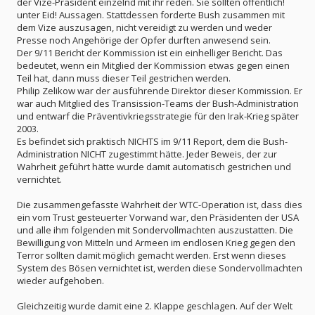
der Vize-Präsident einzelnd mit ihr reden. Sie sollten öffentlich!
unter Eid! Aussagen. Stattdessen forderte Bush zusammen mit
dem Vize auszusagen, nicht vereidigt zu werden und weder
Presse noch Angehörige der Opfer durften anwesend sein.
Der 9/11 Bericht der Kommission ist ein einhelliger Bericht. Das
bedeutet, wenn ein Mitglied der Kommission etwas gegen einen
Teil hat, dann muss dieser Teil gestrichen werden.
Philip Zelikow war der ausführende Direktor dieser Kommission. Er
war auch Mitglied des Transission-Teams der Bush-Administration
und entwarf die Präventivkriegsstrategie für den Irak-Krieg später
2003.
Es befindet sich praktisch NICHTS im 9/11 Report, dem die Bush-
Administration NICHT zugestimmt hätte. Jeder Beweis, der zur
Wahrheit geführt hätte wurde damit automatisch gestrichen und
vernichtet.
Die zusammengefasste Wahrheit der WTC-Operation ist, dass dies
ein vom Trust gesteuerter Vorwand war, den Präsidenten der USA
und alle ihm folgenden mit Sondervollmachten auszustatten. Die
Bewilligung von Mitteln und Armeen im endlosen Krieg gegen den
Terror sollten damit möglich gemacht werden. Erst wenn dieses
System des Bösen vernichtet ist, werden diese Sondervollmachten
wieder aufgehoben.
Gleichzeitig wurde damit eine 2. Klappe geschlagen. Auf der Welt