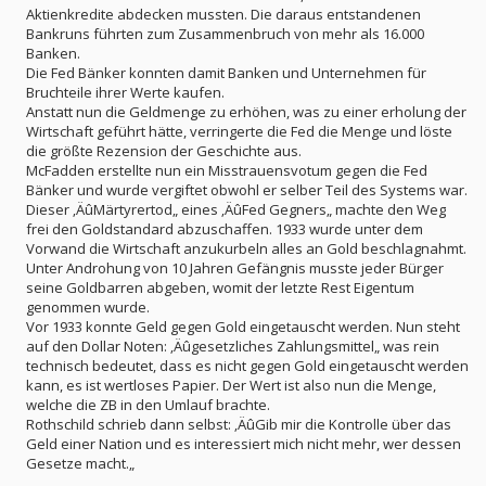
Aktienkredite abdecken mussten. Die daraus entstandenen
Bankruns führten zum Zusammenbruch von mehr als 16.000
Banken.
Die Fed Bänker konnten damit Banken und Unternehmen für
Bruchteile ihrer Werte kaufen.
Anstatt nun die Geldmenge zu erhöhen, was zu einer erholung der
Wirtschaft geführt hätte, verringerte die Fed die Menge und löste
die größte Rezension der Geschichte aus.
McFadden erstellte nun ein Misstrauensvotum gegen die Fed
Bänker und wurde vergiftet obwohl er selber Teil des Systems war.
Dieser ‚ÄûMärtyrertod„ eines ‚ÄûFed Gegners„ machte den Weg
frei den Goldstandard abzuschaffen. 1933 wurde unter dem
Vorwand die Wirtschaft anzukurbeln alles an Gold beschlagnahmt.
Unter Androhung von 10 Jahren Gefängnis musste jeder Bürger
seine Goldbarren abgeben, womit der letzte Rest Eigentum
genommen wurde.
Vor 1933 konnte Geld gegen Gold eingetauscht werden. Nun steht
auf den Dollar Noten: ‚Äûgesetzliches Zahlungsmittel„ was rein
technisch bedeutet, dass es nicht gegen Gold eingetauscht werden
kann, es ist wertloses Papier. Der Wert ist also nun die Menge,
welche die ZB in den Umlauf brachte.
Rothschild schrieb dann selbst: ‚ÄûGib mir die Kontrolle über das
Geld einer Nation und es interessiert mich nicht mehr, wer dessen
Gesetze macht.„