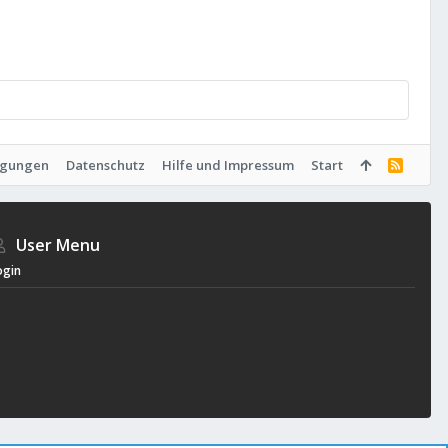
ngungen
Datenschutz
Hilfe und Impressum
Start
R
S
S
User Menu
ogin