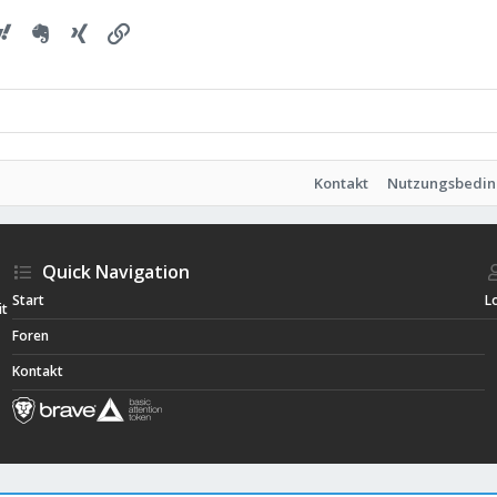
ogle
Yahoo
Evernote
Xing
Link
Kontakt
Nutzungsbedi
Quick Navigation
Start
L
it
Foren
Kontakt