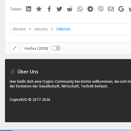
Linked In
Diaspora
Facebook
Twitter
Reddit
WhatsApp
Telegram
Viber
E-Mail
Go
Teilen:
Altcoins
Altcoins
ORB/HAL
Helles (2020)
Über Uns
Hier heißt dich eine Crypto-Community herzlichst willkommen, die sich m
der Evolution der Gesellschaft, Wirtschaft, Technik befasst.
CryptoEVO ©
2017-
2026