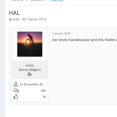
HAL
E
E
todo
7 Januar 2019
r
r
s
s
t
t
7 Januar 2019
e
e
Der letzte Handelsplatz wird HAL Wallet 
l
l
l
l
e
t
r
a
m
todo
Aktives Mitglied
22 Dezember 2017
434
79