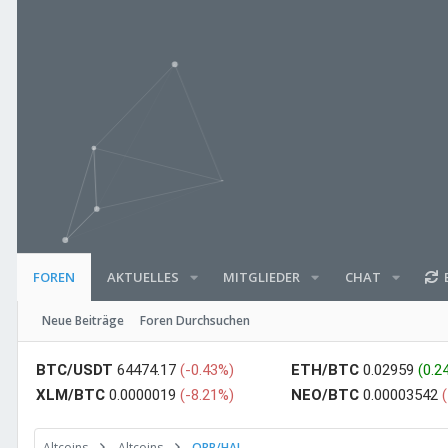
AKTUELLES
MITGLIEDER
CHAT
E
FOREN
Neue Beiträge
Foren Durchsuchen
BTC/USDT
64474.17
(-0.43%)
ETH/BTC
0.02959
(0.2
XLM/BTC
0.0000019
(-8.21%)
NEO/BTC
0.00003542
Altcoins
Altcoins
ORB/HAL