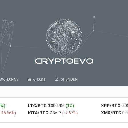
XCHANGE
CHART
SPENDEN
4%)
LTC/BTC
0.000706
(1%)
XRP/BTC
0.
(-16.66%)
IOTA/BTC
7.3e-7
(-2.67%)
XMR/BTC
0.