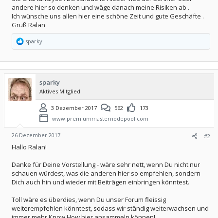
andere hier so denken und wäge danach meine Risiken ab .
Ich wünsche uns allen hier eine schöne Zeit und gute Geschäfte .
Gruß Ralan
R
sparky
e
a
k
t
i
sparky
o
Aktives Mitglied
n
e
n
3 Dezember 2017
562
173
:
www.premiummasternodepool.com
26 Dezember 2017
#2
Hallo Ralan!
Danke für Deine Vorstellung - wäre sehr nett, wenn Du nicht nur
schauen würdest, was die anderen hier so empfehlen, sondern
Dich auch hin und wieder mit Beiträgen einbringen könntest.
Toll wäre es überdies, wenn Du unser Forum fleissig
weiterempfehlen könntest, sodass wir ständig weiterwachsen und
immer mehr Know How hier ansammeln können!