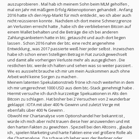
auszuprobieren . Mal hab ich meinem Sohn beim MLM geholfen ,
mal ein Jahr mit mäßigem Erfolg Aktienoptionen gehandelt . Anfang
2016 hatte ich den Hyip-Markt für mich entdeckt , wo ich aber auch
nicht reüssieren konnte . Nachdem ich dort meine Schmerzgrenze
an Verlusten erreicht hatte , habe ich die verbliebenen Bitcoin auf
einem Wallet behalten und die Beträge die ich bei anderen
Zahlungsanbietern hatte in btc. getauscht und auch dort liegen
lassen . Schon 2016 nahm der btc. eine recht angenehme
Entwicklung , was 2017 passierte weiß hier jeder selbst . Inzwischen
habe ich schon einen 5stelligen Betrag in Fiat zurückgewechselt
und damit alle vorherigen Verluste mehr als ausgeglichen . Die
restlichen btc. werde ich halten und sehen was so weiter passiert .
Wie es aussieht brauche ich mir um mein Auskommen auch ohne
Arbeit wohl keine Sorgen zu machen .
Meinem latenten Spekulationstrieb fröne ich noch weiterhin in dem
ich mir umgerechnet 1000 USD aus dem btc.-Stack genehmigt habe .
Hiermit versuche ich durch kurzzeitige Spekuationen in Alts den
Bitcoin zu schlagen . Hat bisher bei 2 Versuchen von 2 wunderbar
geklappt : IOTA mit über 400 % Gewinn und zuletzt Verge mit
ebenfalls über 400 % Gewinn .
Obwohl mir Chartanalyse vom Optionshandel her bekannt ist ,
würde ich mich aber nicht trauen diese hier anzuwenden und mit
den harten Fakten zu gewichten . Speziell bei den Altcoins , glaube
ich , spielen Marketing und harte Fakten eine viel größere Rolle als
die Chartanalyse . Da schaue ich lieber was der Berliner oder