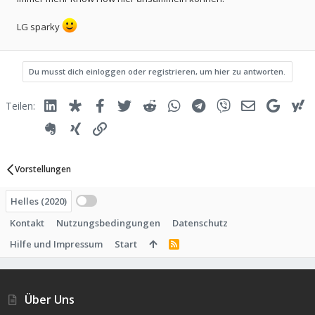
LG sparky
Du musst dich einloggen oder registrieren, um hier zu antworten.
Linked In
Diaspora
Facebook
Twitter
Reddit
WhatsApp
Telegram
Viber
E-Mail
Google
Y
Teilen:
Evernote
Xing
Link
Vorstellungen
Helles (2020)
Kontakt
Nutzungsbedingungen
Datenschutz
Hilfe und Impressum
Start
R
S
S
Über Uns