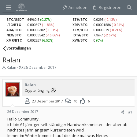
Anmelden
Registrieren
BTC/USDT
64960.5
(0.27%)
ETH/BTC
0.0295
(-0.13%)
LTC/BTC
0.000697
(-1.83%)
XRP/BTC
0.00001586
(-0.94%)
ADA/BTC
0.00000302
(-1.31%)
XLM/BTC
0.0000019
(-8.21%)
NEO/BTC
0.00003542
(-16.66%)
IOTA/BTC
7.3e-7
(-2.67%)
XMR/BTC
0.002287
(6.52%)
XVG/BTC
0
(0%)
Vorstellungen
Ralan
E
E
Ralan
26 Dezember 2017
r
r
s
s
t
t
Ralan
e
e
Crypto Jüngling
l
l
l
l
23 Dezember 2017
10
6
e
t
r
a
m
26 Dezember 2017
#1
Hallo Community ,
ich bin 61 jähriger selbständiger Handwerksmeister , der aber ab
nächstes Jahr langsam kürzer treten wird .
Immer im Winter komm ich auf die Idee mal was Neues