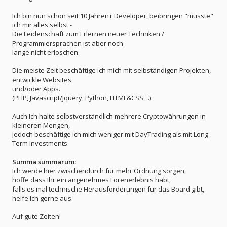
Ich bin nun schon seit 10 Jahren+ Developer, beibringen "musste"
ich mir alles selbst -
Die Leidenschaft zum Erlernen neuer Techniken /
Programmiersprachen ist aber noch
lange nicht erloschen.
Die meiste Zeit beschäftige ich mich mit selbständigen Projekten,
entwickle Websites
und/oder Apps.
(PHP, Javascript/Jquery, Python, HTML&CSS, ..)
Auch Ich halte selbstverständlich mehrere Cryptowährungen in
kleineren Mengen,
jedoch beschäftige ich mich weniger mit DayTrading als mit Long-
Term Investments.
Summa summarum:
Ich werde hier zwischendurch für mehr Ordnung sorgen,
hoffe dass Ihr ein angenehmes Forenerlebnis habt,
falls es mal technische Herausforderungen für das Board gibt,
helfe Ich gerne aus.
Auf gute Zeiten!