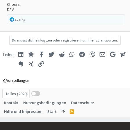
Cheers,
DEV
R
sparky
e
a
k
t
Du musst dich einloggen oder registrieren, um hier zu antworten.
i
o
n
Linked In
Diaspora
Facebook
Twitter
Reddit
WhatsApp
Telegram
Viber
E-Mail
Google
Y
Teilen:
e
n
:
Evernote
Xing
Link
Vorstellungen
Helles (2020)
Kontakt
Nutzungsbedingungen
Datenschutz
Hilfe und Impressum
Start
R
S
S