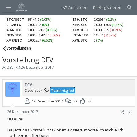
Anmelden
Registrieren
BTC/USDT
65147.9
(0.05%)
ETH/BTC
0.02954
(0.2%)
LTC/BTC
0.000702
(0%)
XRP/BTC
0.00001603
(1.33%)
ADA/BTC
0.00000307
(0.99%)
XLM/BTC
0.0000019
(-8.21%)
NEO/BTC
0.00003542
(-16.66%)
IOTA/BTC
7.3e-7
(-2.67%)
XMR/BTC
0.002287
(6.52%)
XVG/BTC
0
(0%)
Vorstellungen
Vorstellung DEV
E
E
DEV
26 Dezember 2017
r
r
s
s
t
t
DEV
e
e
Developer
Teammitglied
l
l
l
l
18 Dezember 2017
28
28
e
t
r
a
m
26 Dezember 2017
#1
Hi Leute!
Da jetzt das Vorstellungs-Forum existiert, möchte Ich mich euch
auch gerne offenbaren: