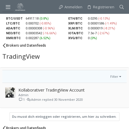
Anmelden
Registrieren
BTC/USDT
64917.18
(0.8%)
ETH/BTC
0.0295
(-0.13%)
LTC/BTC
0.000702
(-0.85%)
XRP/BTC
0.00001586
(-1.49%)
ADA/BTC
0.00000308
(-0.96%)
XLM/BTC
0.0000019
(-8.21%)
NEO/BTC
0.00003542
(-16.66%)
IOTA/BTC
7.3e-7
(-2.67%)
XMR/BTC
0.002287
(6.52%)
XVG/BTC
0
(0%)
Brokers und Datenfeeds
TradingView
Filter
Kollaborativer TradingView Account
Admin
1
Admin
30 November 2020
Du musst dich einloggen oder registrieren, um hier zu schreiben.
Brokers und Datenfeeds