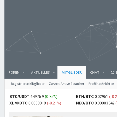
FOREN
AKTUELLES
CHAT
E
MITGLIEDER
Registrierte Mitglieder
Zurzeit Aktive Besucher
Profilnachrichten
BTC/USDT
64975.9
(0.75%)
ETH/BTC
0.02951
(-0.
XLM/BTC
0.0000019
(-8.21%)
NEO/BTC
0.00003542