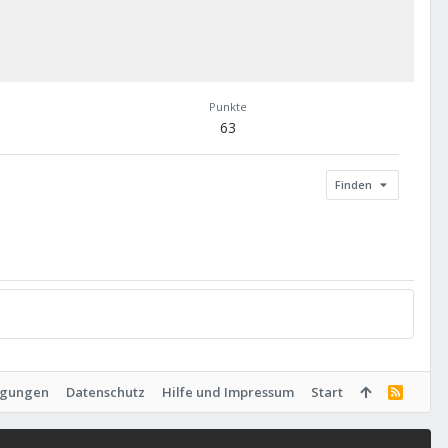
Punkte
63
Finden
ngungen
Datenschutz
Hilfe und Impressum
Start
R
S
S