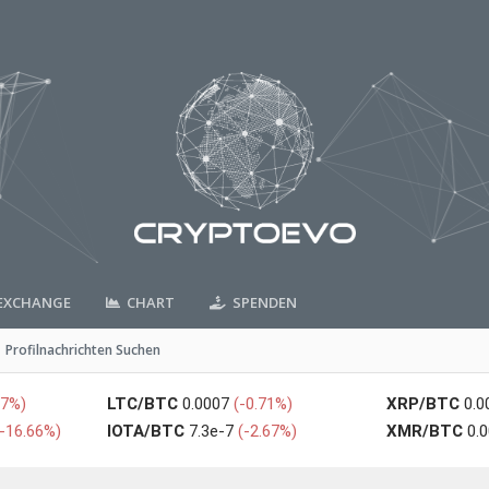
XCHANGE
CHART
SPENDEN
Profilnachrichten Suchen
27%)
LTC/BTC
0.0007
(-0.71%)
XRP/BTC
0.
(-16.66%)
IOTA/BTC
7.3e-7
(-2.67%)
XMR/BTC
0.