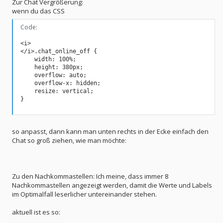
Zur Chat Vergrößerung:
wenn du das CSS
Code:
<i>

</i>.chat_online_off {

    width: 100%;

    height: 380px;

    overflow: auto;

    overflow-x: hidden;

    resize: vertical;

}
so anpasst, dann kann man unten rechts in der Ecke einfach den
Chat so groß ziehen, wie man möchte:
Zu den Nachkommastellen: Ich meine, dass immer 8
Nachkommastellen angezeigt werden, damit die Werte und Labels
im Optimalfall leserlicher untereinander stehen.
aktuell ist es so: