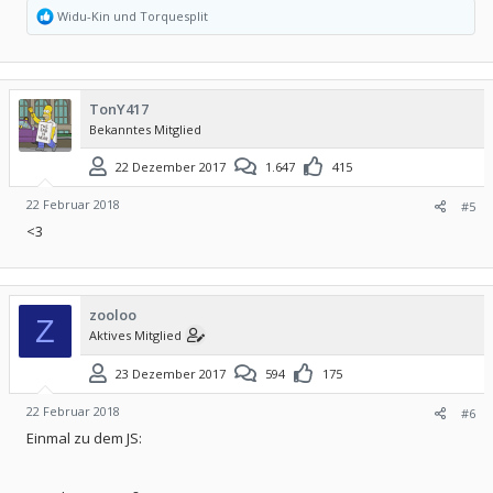
R
Widu-Kin
und
Torquesplit
e
a
k
t
i
TonY417
o
Bekanntes Mitglied
n
e
n
22 Dezember 2017
1.647
415
:
22 Februar 2018
#5
<3
zooloo
Z
Aktives Mitglied
23 Dezember 2017
594
175
22 Februar 2018
#6
Einmal zu dem JS: