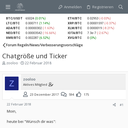
Anmelden
Registrieren
BTC/USDT
65024
(0.01%)
ETH/BTC
0.02953
(-0.03%)
LTC/BTC
0.000711
(1.14%)
XRP/BTC
0.00001597
(-0.37%)
ADA/BTC
0.00000302
(-1.63%)
XLM/BTC
0.0000019
(-8.21%)
NEO/BTC
0.00003542
(-16.66%)
IOTA/BTC
7.3e-7
(-2.67%)
XMR/BTC
0.002287
(6.52%)
XVG/BTC
0
(0%)
Forum Regeln/News/Verbesserungsvorschläge
Chatgröße und Ticker
E
E
zooloo
22 Februar 2018
r
r
s
s
t
t
zooloo
e
e
Z
Aktives Mitglied
l
l
l
l
23 Dezember 2017
594
175
e
t
r
a
m
22 Februar 2018
#1
Moin,
heute bei "Wünsch dir was":