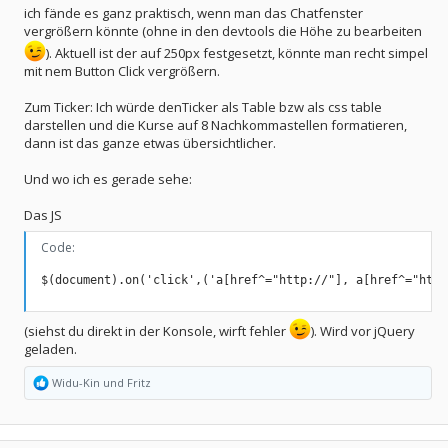
ich fände es ganz praktisch, wenn man das Chatfenster
vergrößern könnte (ohne in den devtools die Höhe zu bearbeiten
). Aktuell ist der auf 250px festgesetzt, könnte man recht simpel
mit nem Button Click vergrößern.
Zum Ticker: Ich würde denTicker als Table bzw als css table
darstellen und die Kurse auf 8 Nachkommastellen formatieren,
dann ist das ganze etwas übersichtlicher.
Und wo ich es gerade sehe:
Das JS
Code:
$(document).on('click',('a[href^="http://"], a[href^="http
(siehst du direkt in der Konsole, wirft fehler
). Wird vor jQuery
geladen.
R
Widu-Kin
und
Fritz
e
a
k
t