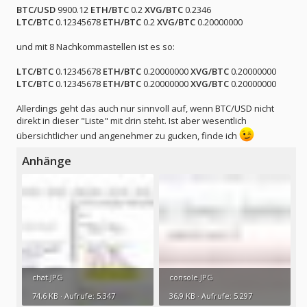
BTC/USD
9900.12
ETH/BTC
0.2
XVG/BTC
0.2346
LTC/BTC
0.12345678
ETH/BTC
0.2
XVG/BTC
0.20000000
und mit 8 Nachkommastellen ist es so:
LTC/BTC
0.12345678
ETH/BTC
0.20000000
XVG/BTC
0.20000000
LTC/BTC
0.12345678
ETH/BTC
0.20000000
XVG/BTC
0.20000000
Allerdings geht das auch nur sinnvoll auf, wenn BTC/USD nicht
direkt in dieser "Liste" mit drin steht. Ist aber wesentlich
übersichtlicher und angenehmer zu gucken, finde ich
Anhänge
chat.JPG
console.JPG
74,6 KB · Aufrufe: 5.347
36,9 KB · Aufrufe: 5.297