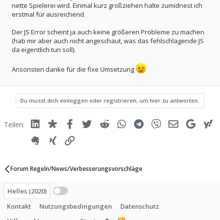
nette Spielerei wird. Einmal kurz großziehen halte zumidnest ich
erstmal für ausreichend.
Der JS Error scheint ja auch keine größeren Probleme zu machen
(hab mir aber auch nicht angeschaut, was das fehlschlagende JS
da eigentlich tun soll).
Ansonsten danke für die fixe Umsetzung
Du musst dich einloggen oder registrieren, um hier zu antworten.
Linked In
Diaspora
Facebook
Twitter
Reddit
WhatsApp
Telegram
Viber
E-Mail
Google
Y
Teilen:
Evernote
Xing
Link
Forum Regeln/News/Verbesserungsvorschläge
Helles (2020)
Kontakt
Nutzungsbedingungen
Datenschutz