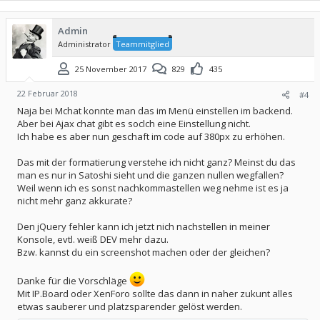
Admin
Administrator
Teammitglied
25 November 2017
829
435
22 Februar 2018
#4
Naja bei Mchat konnte man das im Menü einstellen im backend.
Aber bei Ajax chat gibt es soclch eine Einstellung nicht.
Ich habe es aber nun geschaft im code auf 380px zu erhöhen.
Das mit der formatierung verstehe ich nicht ganz? Meinst du das
man es nur in Satoshi sieht und die ganzen nullen wegfallen?
Weil wenn ich es sonst nachkommastellen weg nehme ist es ja
nicht mehr ganz akkurate?
Den jQuery fehler kann ich jetzt nich nachstellen in meiner
Konsole, evtl. weiß DEV mehr dazu.
Bzw. kannst du ein screenshot machen oder der gleichen?
Danke für die Vorschläge
Mit IP.Board oder XenForo sollte das dann in naher zukunt alles
etwas sauberer und platzsparender gelöst werden.