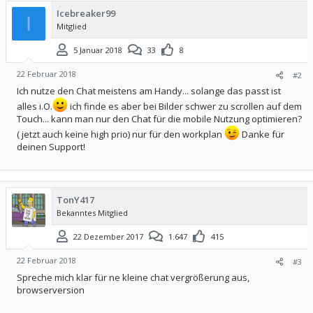
i
Icebreaker99
o
I
Mitglied
n
e
n
5 Januar 2018
33
8
:
22 Februar 2018
#2
Ich nutze den Chat meistens am Handy... solange das passt ist
alles i.O.
ich finde es aber bei Bilder schwer zu scrollen auf dem
Touch... kann man nur den Chat für die mobile Nutzung optimieren?
( jetzt auch keine high prio) nur für den workplan
Danke für
deinen Support!
TonY417
Bekanntes Mitglied
22 Dezember 2017
1.647
415
22 Februar 2018
#3
Spreche mich klar für ne kleine chat vergrößerung aus,
browserversion