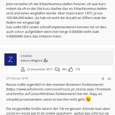
Jetzt verstehe ich die 8 Nachkomma stellen fixieren, ich war kurz
irritiert da ich in der Eile kurz dachte das es 9 Nachkomma stellen
sind und eines wegfallen würde. Aber mann kann 1 BTC ja nur
100.000.000 teilen, da hab ich wohl die Anzahl an Ziffern statt der
Nullen mir eingeprägt.
Das sollte DEV relativ schnell implementieren können mir ist dies
auch schon aufgefallen wenn bei Verge 0.000006 steht statt
0.00000683 dass das irritieren kann.
zooloo
Z
Aktives Mitglied
23 Dezember 2017
594
175
23 Februar 2018
#8
Resize sollte eigentlich in den meisten Browsern funktionieren
(https://www.w3schools.com/cssref/css3_pr_resize.asp). Chromium
und Firefox auf Linux/Windows funktionieren bei mir. Naja, es
schadet ja niemandem, wenn es bei ihm nicht geht
Die eingestellte Größe wird in der Tat vergessen. Könnte man aber
sonst on resize per JS im cookie speichern.. wobei das echt nur ne