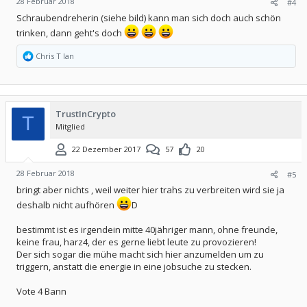
28 Februar 2018
#4
Schraubendreherin (siehe bild) kann man sich doch auch schön
trinken, dann geht's doch
R
Chris T Ian
e
a
k
t
i
TrustInCrypto
o
T
Mitglied
n
e
n
22 Dezember 2017
57
20
:
28 Februar 2018
#5
bringt aber nichts , weil weiter hier trahs zu verbreiten wird sie ja
deshalb nicht aufhören
D
bestimmt ist es irgendein mitte 40jähriger mann, ohne freunde,
keine frau, harz4, der es gerne liebt leute zu provozieren!
Der sich sogar die mühe macht sich hier anzumelden um zu
triggern, anstatt die energie in eine jobsuche zu stecken.
Vote 4 Bann