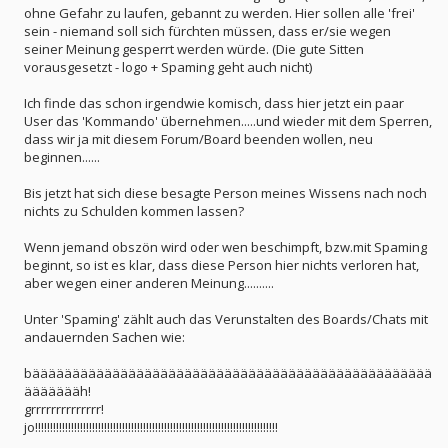
ohne Gefahr zu laufen, gebannt zu werden. Hier sollen alle 'frei'
sein - niemand soll sich fürchten müssen, dass er/sie wegen
seiner Meinung gesperrt werden würde. (Die gute Sitten
vorausgesetzt - logo + Spaming geht auch nicht)
Ich finde das schon irgendwie komisch, dass hier jetzt ein paar
User das 'Kommando' übernehmen.....und wieder mit dem Sperren,
dass wir ja mit diesem Forum/Board beenden wollen, neu
beginnen......
Bis jetzt hat sich diese besagte Person meines Wissens nach noch
nichts zu Schulden kommen lassen?
Wenn jemand obszön wird oder wen beschimpft, bzw.mit Spaming
beginnt, so ist es klar, dass diese Person hier nichts verloren hat,
aber wegen einer anderen Meinung..........
Unter 'Spaming' zählt auch das Verunstalten des Boards/Chats mit
andauernden Sachen wie:
bääääääääääääääääääääääääääääääääääääääääääääääääää
äääääääh!
grrrrrrrrrrrrrr!
jo!!!!!!!!!!!!!!!!!!!!!!!!!!!!!!!!!!!!!!!!!!!!!!!!!!!!!!!!!!!!!!!!!!!!!!!!!!!!!!!!!