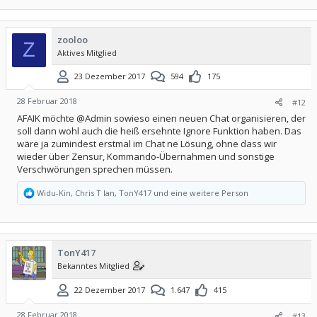
a
k
t
i
zooloo
o
Z
Aktives Mitglied
n
e
n
23 Dezember 2017
594
175
:
28 Februar 2018
#12
AFAIK möchte @Admin sowieso einen neuen Chat organisieren, der
soll dann wohl auch die heiß ersehnte Ignore Funktion haben. Das
wäre ja zumindest erstmal im Chat ne Lösung, ohne dass wir
wieder über Zensur, Kommando-Übernahmen und sonstige
Verschwörungen sprechen müssen.
R
Widu-Kin
,
Chris T Ian
,
TonY417
und eine weitere Person
e
a
k
t
i
TonY417
o
Bekanntes Mitglied
n
e
n
22 Dezember 2017
1.647
415
:
28 Februar 2018
#13