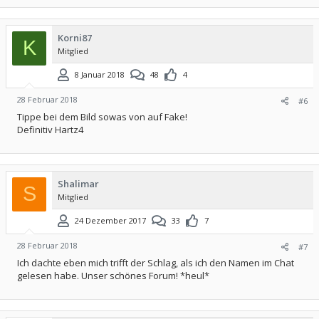
Korni87
K
Mitglied
8 Januar 2018
48
4
28 Februar 2018
#6
Tippe bei dem Bild sowas von auf Fake!
Definitiv Hartz4
Shalimar
S
Mitglied
24 Dezember 2017
33
7
28 Februar 2018
#7
Ich dachte eben mich trifft der Schlag, als ich den Namen im Chat
gelesen habe. Unser schönes Forum! *heul*