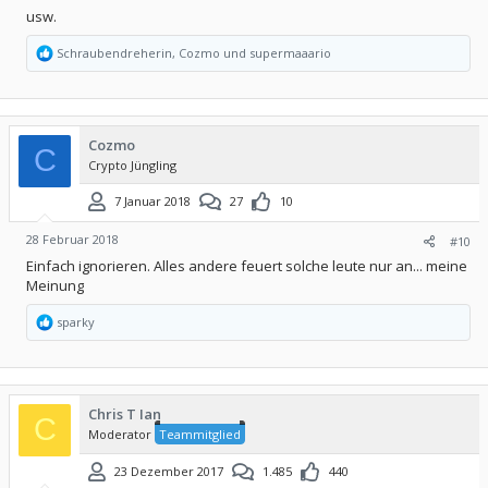
usw.
R
Schraubendreherin
,
Cozmo
und
supermaaario
e
a
k
t
i
Cozmo
o
C
Crypto Jüngling
n
e
n
7 Januar 2018
27
10
:
28 Februar 2018
#10
Einfach ignorieren. Alles andere feuert solche leute nur an... meine
Meinung
R
sparky
e
a
k
t
i
Chris T Ian
o
C
Moderator
Teammitglied
n
e
n
23 Dezember 2017
1.485
440
: