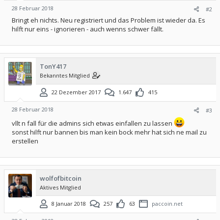
28 Februar 2018
#2
Bringt eh nichts. Neu registriert und das Problem ist wieder da. Es
hilft nur eins - ignorieren - auch wenns schwer fällt.
TonY417
Bekanntes Mitglied
22 Dezember 2017
1.647
415
28 Februar 2018
#3
vllt n fall für die admins sich etwas einfallen zu lassen
sonst hilft nur bannen bis man kein bock mehr hat sich ne mail zu
erstellen
wolfofbitcoin
Aktives Mitglied
8 Januar 2018
257
63
paccoin.net