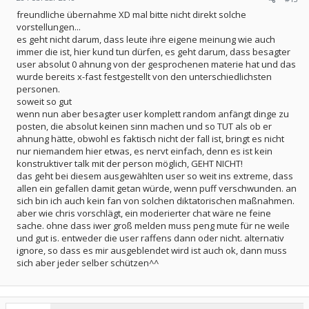
freundliche übernahme XD mal bitte nicht direkt solche
vorstellungen...
es geht nicht darum, dass leute ihre eigene meinung wie auch
immer die ist, hier kund tun dürfen, es geht darum, dass besagter
user absolut 0 ahnung von der gesprochenen materie hat und das
wurde bereits x-fast festgestellt von den unterschiedlichsten
personen.
soweit so gut
wenn nun aber besagter user komplett random anfängt dinge zu
posten, die absolut keinen sinn machen und so TUT als ob er
ahnung hätte, obwohl es faktisch nicht der fall ist, bringt es nicht
nur niemandem hier etwas, es nervt einfach, denn es ist kein
konstruktiver talk mit der person möglich, GEHT NICHT!
das geht bei diesem ausgewählten user so weit ins extreme, dass
allen ein gefallen damit getan würde, wenn puff verschwunden. an
sich bin ich auch kein fan von solchen diktatorischen maßnahmen.
aber wie chris vorschlägt, ein moderierter chat wäre ne feine
sache. ohne dass iwer groß melden muss peng mute für ne weile
und gut is. entweder die user raffens dann oder nicht. alternativ
ignore, so dass es mir ausgeblendet wird ist auch ok, dann muss
sich aber jeder selber schützen^^