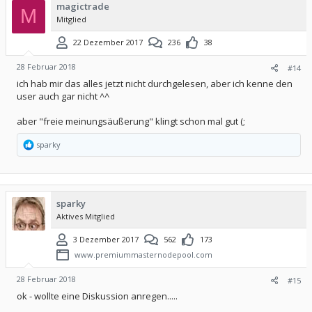
magictrade
M
Mitglied
22 Dezember 2017
236
38
28 Februar 2018
#14
ich hab mir das alles jetzt nicht durchgelesen, aber ich kenne den
user auch gar nicht ^^
aber "freie meinungsäußerung" klingt schon mal gut (;
R
sparky
e
a
k
t
i
sparky
o
Aktives Mitglied
n
e
n
3 Dezember 2017
562
173
:
www.premiummasternodepool.com
28 Februar 2018
#15
ok - wollte eine Diskussion anregen.....