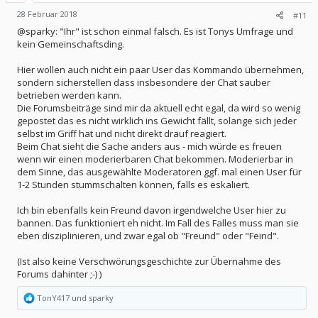
28 Februar 2018
#11
@sparky: "Ihr" ist schon einmal falsch. Es ist Tonys Umfrage und
kein Gemeinschaftsding.
Hier wollen auch nicht ein paar User das Kommando übernehmen,
sondern sicherstellen dass insbesondere der Chat sauber
betrieben werden kann.
Die Forumsbeiträge sind mir da aktuell echt egal, da wird so wenig
gepostet das es nicht wirklich ins Gewicht fällt, solange sich jeder
selbst im Griff hat und nicht direkt drauf reagiert.
Beim Chat sieht die Sache anders aus - mich würde es freuen
wenn wir einen moderierbaren Chat bekommen. Moderierbar in
dem Sinne, das ausgewählte Moderatoren ggf. mal einen User für
1-2 Stunden stummschalten können, falls es eskaliert.
Ich bin ebenfalls kein Freund davon irgendwelche User hier zu
bannen. Das funktioniert eh nicht. Im Fall des Falles muss man sie
eben disziplinieren, und zwar egal ob "Freund" oder "Feind".
(Ist also keine Verschwörungsgeschichte zur Übernahme des
Forums dahinter ;-) )
R
TonY417
und
sparky
e