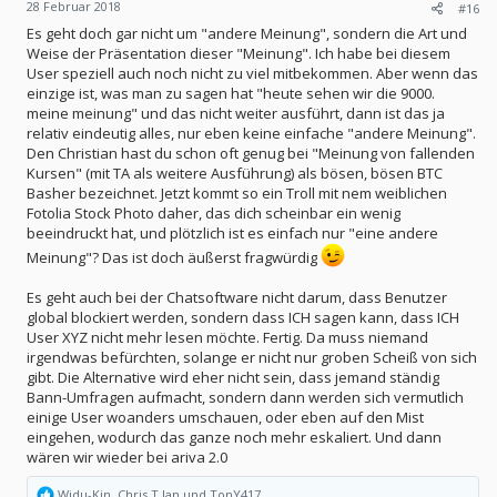
28 Februar 2018
#16
Es geht doch gar nicht um "andere Meinung", sondern die Art und
Weise der Präsentation dieser "Meinung". Ich habe bei diesem
User speziell auch noch nicht zu viel mitbekommen. Aber wenn das
einzige ist, was man zu sagen hat "heute sehen wir die 9000.
meine meinung" und das nicht weiter ausführt, dann ist das ja
relativ eindeutig alles, nur eben keine einfache "andere Meinung".
Den Christian hast du schon oft genug bei "Meinung von fallenden
Kursen" (mit TA als weitere Ausführung) als bösen, bösen BTC
Basher bezeichnet. Jetzt kommt so ein Troll mit nem weiblichen
Fotolia Stock Photo daher, das dich scheinbar ein wenig
beeindruckt hat, und plötzlich ist es einfach nur "eine andere
Meinung"? Das ist doch äußerst fragwürdig
Es geht auch bei der Chatsoftware nicht darum, dass Benutzer
global blockiert werden, sondern dass ICH sagen kann, dass ICH
User XYZ nicht mehr lesen möchte. Fertig. Da muss niemand
irgendwas befürchten, solange er nicht nur groben Scheiß von sich
gibt. Die Alternative wird eher nicht sein, dass jemand ständig
Bann-Umfragen aufmacht, sondern dann werden sich vermutlich
einige User woanders umschauen, oder eben auf den Mist
eingehen, wodurch das ganze noch mehr eskaliert. Und dann
wären wir wieder bei ariva 2.0
R
Widu-Kin
,
Chris T Ian
und
TonY417