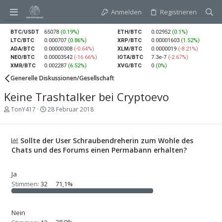
Anmelden
Registrieren
BTC/USDT
65078
(0.19%)
ETH/BTC
0.02952
(0.1%)
LTC/BTC
0.000707
(0.86%)
XRP/BTC
0.00001603
(1.52%)
ADA/BTC
0.00000308
(-0.64%)
XLM/BTC
0.0000019
(-8.21%)
NEO/BTC
0.00003542
(-16.66%)
IOTA/BTC
7.3e-7
(-2.67%)
XMR/BTC
0.002287
(6.52%)
XVG/BTC
0
(0%)
Generelle Diskussionen/Gesellschaft
Keine Trashtalker bei Cryptoevo
E
E
TonY417
28 Februar 2018
r
r
s
s
t
t
Sollte der User Schraubendreherin zum Wohle des
e
e
l
l
Chats und des Forums einen Permabann erhalten?
l
l
e
t
r
a
Ja
m
Stimmen:
32
71,1%
Nein