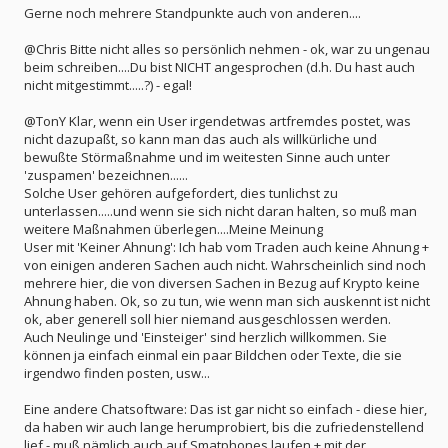
Gerne noch mehrere Standpunkte auch von anderen....
@Chris Bitte nicht alles so persönlich nehmen - ok, war zu ungenau
beim schreiben....Du bist NICHT angesprochen (d.h. Du hast auch
nicht mitgestimmt.....?) - egal!
@TonY Klar, wenn ein User irgendetwas artfremdes postet, was
nicht dazupaßt, so kann man das auch als willkürliche und
bewußte Störmaßnahme und im weitesten Sinne auch unter
'zuspamen' bezeichnen......
Solche User gehören aufgefordert, dies tunlichst zu
unterlassen.....und wenn sie sich nicht daran halten, so muß man
weitere Maßnahmen überlegen....Meine Meinung
User mit 'Keiner Ahnung': Ich hab vom Traden auch keine Ahnung +
von einigen anderen Sachen auch nicht. Wahrscheinlich sind noch
mehrere hier, die von diversen Sachen in Bezug auf Krypto keine
Ahnung haben. Ok, so zu tun, wie wenn man sich auskennt ist nicht
ok, aber generell soll hier niemand ausgeschlossen werden.
Auch Neulinge und 'Einsteiger' sind herzlich willkommen. Sie
können ja einfach einmal ein paar Bildchen oder Texte, die sie
irgendwo finden posten, usw...
Eine andere Chatsoftware: Das ist gar nicht so einfach - diese hier,
da haben wir auch lange herumprobiert, bis die zufriedenstellend
lief - muß nämlich auch auf Smatphones laufen + mit der