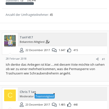
Stimmen:
13
28,9%
Anzahl der Umfrageteilnehmer
45
TonY417
Bekanntes Mitglied
22 Dezember 2017
1.647
415
28 Februar 2018
#1
Ich denke das Anliegen ist klar.....mit diesem Vote möchte ich sehen
ob wir zu einer mehrheit kommen, was die Permasperre von
Trashusern wie Schraubendreherin angeht.
Chris T Ian
C
Moderator
Teammitglied
23 Dezember 2017
1.485
440