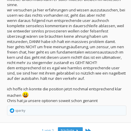
sinne.
wir versuchen ja hier erfahrungen und wissen auszutauschen, bei
usern wo das nichts vorhanden ist, geht das aber nicht!
wenn daraus folgend nun entsprechende user auchnoch
komplette senseless kommentare in dauerschleife ablassen, weil
sie entweder sinnlos provozieren wollen oder felsenfest
überzeugt wären sie bräuchten keine ahnung haben um
mitzureden, DANN! habe ich halt ein massives problem damit.
hier gehts NICHT um freie meinungsäußerung, um zensur, um nen
freien chat, hier geht es um fundamentalen wissensaustausch im
kern und das geht mit diesen usern nicht!!! das ist ein ultimativer,
nicht mehr zu steigernder zustand! es GEHT NICHT!
dem entsprechend ist es egal wie harmlos entsprechende user
sind, sie sind hier mit ihrem gebrabbel so nützlich wie ein nagelbett
auf der autobahn. hält nur den verkehr auf.
ich hoffe ich konnte die position jetzt nochmal entsprechend klar
machen
Chris hat ja unsere optionen soweit schon genannt
R
sparky
e
a
k
t
Letzte
1 von 2
Nächste