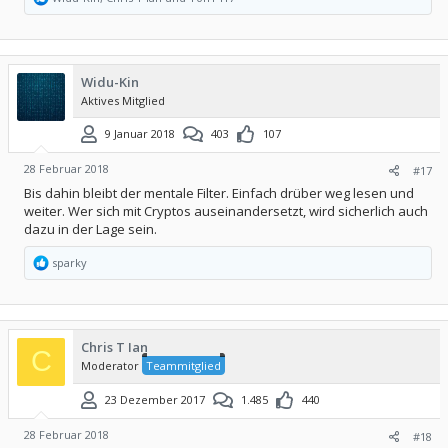
e
a
k
t
i
Widu-Kin
o
Aktives Mitglied
n
e
n
9 Januar 2018
403
107
:
28 Februar 2018
#17
Bis dahin bleibt der mentale Filter. Einfach drüber weg lesen und
weiter. Wer sich mit Cryptos auseinandersetzt, wird sicherlich auch
dazu in der Lage sein.
R
sparky
e
a
k
t
i
Chris T Ian
o
C
Moderator
Teammitglied
n
e
n
23 Dezember 2017
1.485
440
:
28 Februar 2018
#18