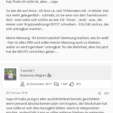
hat, finde ich nicht ok, aber.....naja
So wie die auf Ariva - ich lese ca. seit 10 Monaten mit - in letzter Zeit
nur mehr gelegentlich - schreibt, ist sie eine von den 'harmloseren'
dort - man sehe sich solche an wie Z.B. 'Vmax' , 'andi..' usw., die
immer vom 'Kryptowährungs ROTZ' schreiben - SOLCHE sind es, die
sich untragbar machen....
Meine Meinung - Ihr könnt natürlich Stimmung machen, wie ihr wollt
- hier ist alles FREI und sollte meiner Meinung auch so bleiben,
außer es wird irgendwer 'untragbar' für die Mehrheit, aber bis jetzt
hat die NICHTS unrechtes getan.....
TonY417
Bekanntes Mitglied
22 Dezember 2017
1.647
415
28 Februar 2018
#20
naja ich habs ja eig in aller ausführlichkeit bereits geschildert.
wenn jemand absolut keinen plan von kryptos, der blockchain hat
usw sollte er sich dies bezüglich bilden, wenn er mitsprechen
möchte. andernfalls kann er stiller mitleser bleiben im weitesten