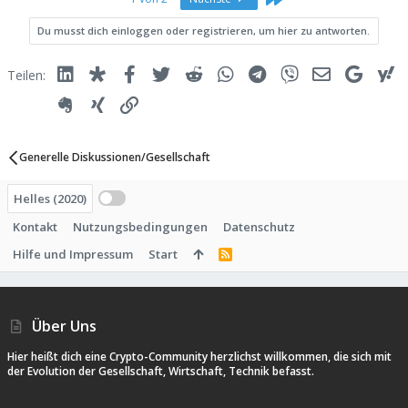
i
o
Du musst dich einloggen oder registrieren, um hier zu antworten.
n
e
n
:
Linked In
Diaspora
Facebook
Twitter
Reddit
WhatsApp
Telegram
Viber
E-Mail
Google
Y
Teilen:
Evernote
Xing
Link
Generelle Diskussionen/Gesellschaft
Helles (2020)
Kontakt
Nutzungsbedingungen
Datenschutz
Hilfe und Impressum
Start
R
S
S
Über Uns
Hier heißt dich eine Crypto-Community herzlichst willkommen, die sich mit
der Evolution der Gesellschaft, Wirtschaft, Technik befasst.