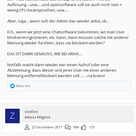
Auflösung....usw.....und opensoftware soll sie auch noch sein +
wenig CPU beanspruchen, usw.....
Aber, naja....wenn sich der Admin das wieder antut, ok...
D.h., wenn wir jetzt eine Chatsoftware bekommen, wo man User
blockieren/ignorieren, etc. kann, dann müssen solche mit anderer
Meinung wieder fürchten, dass sie blockiert werden?
DAS IST DANN GENAUSO, WIE BEI ARIVA.....
Notfalls macht dann wieder wer einen Aufruf oder eine
Abstimmung, dass dieser und jener User mit einer anderen
Meinung entfernt/blockiert werden soll.........na bravo!
R
Widu-Kin
e
a
k
t
i
zooloo
o
Z
Aktives Mitglied
n
e
n
23 Dezember 2017
594
175
: