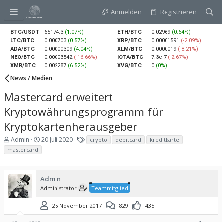
Anmelden
Registrieren
BTC/USDT
65174.3
(1.07%)
ETH/BTC
0.02969
(0.64%)
LTC/BTC
0.000703
(0.57%)
XRP/BTC
0.00001591
(-2.09%)
ADA/BTC
0.00000309
(4.04%)
XLM/BTC
0.0000019
(-8.21%)
NEO/BTC
0.00003542
(-16.66%)
IOTA/BTC
7.3e-7
(-2.67%)
XMR/BTC
0.002287
(6.52%)
XVG/BTC
0
(0%)
News / Medien
Mastercard erweitert
Kryptowährungsprogramm für
Kryptokartenherausgeber
E
E
S
Admin
20 Juli 2020
crypto
debitcard
kreditkarte
r
r
c
mastercard
s
s
h
t
t
l
e
e
a
l
l
g
Admin
l
l
w
Administrator
Teammitglied
e
t
o
r
a
r
25 November 2017
829
435
m
t
e