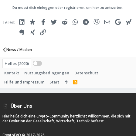
Du musst dich einloggen oder registrieren, um hier zu antworten.
Linked In
Diaspora
Facebook
Twitter
Reddit
WhatsApp
Telegram
Viber
E-Mail
Google
Y
Teilen:
Evernote
Xing
Link
News / Medien
Helles (2020)
Kontakt
Nutzungsbedingungen
Datenschutz
Hilfe und Impressum
Start
R
S
S
Über Uns
Hier heißt dich eine Crypto-Community herzlichst willkommen, die sich mit
der Evolution der Gesellschaft, Wirtschaft, Technik befasst.
CryptoEVO ©
2017-
2026