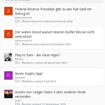
e
f
Federal Reserve Presidänt gibt zu das Fiat Geld ein
A
t
Betrug ist
e
Antizensurml
t
0
Antizensurml
24 Februar 2022
Der wahre Grund warum Warren Buffet Bitcoin nicht
A
unterstützt
Antizensurml
1
MarkLotek
4 Dezember 2021
Play to Earn - der neue Hype?
Admin
1
Admin
18 November 2021
Beste Krypto App!
R
Reindiiii
5
Admin
5 Juli 2021
Assets von Ledger Nano X über anderen Node
versenden
todo
0
todo
13 September 2020