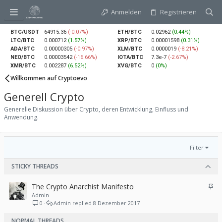
Anmelden
Registrieren
BTC/USDT
64915.36
(-0.07%)
ETH/BTC
0.02962
(0.44%)
LTC/BTC
0.000712
(1.57%)
XRP/BTC
0.00001598
(0.31%)
ADA/BTC
0.00000305
(-0.97%)
XLM/BTC
0.0000019
(-8.21%)
NEO/BTC
0.00003542
(-16.66%)
IOTA/BTC
7.3e-7
(-2.67%)
XMR/BTC
0.002287
(6.52%)
XVG/BTC
0
(0%)
Willkommen auf Cryptoevo
Generell Crypto
Generelle Diskussion über Crypto, deren Entwicklung, Einfluss und
Anwendung.
Filter
STICKY THREADS
A
The Crypto Anarchist Manifesto
n
Admin
0
Admin
8 Dezember 2017
g
e
NORMAL THREADS
h