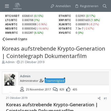
Anmelden
Registrieren
BTC/USDT
65068.61
(0.15%)
ETH/BTC
0.02951
(0.17%)
LTC/BTC
0.000708
(1%)
XRP/BTC
0.00001603
(1.58%)
ADA/BTC
0.00000308
(-0.96%)
XLM/BTC
0.0000019
(-8.21%)
NEO/BTC
0.00003542
(-16.66%)
IOTA/BTC
7.3e-7
(-2.67%)
XMR/BTC
0.002287
(6.52%)
XVG/BTC
0
(0%)
Generell Crypto
Koreas aufstrebende Krypto-Generation
| Cointelegraph Dokumentarfilm
E
E
Admin
21 Oktober 2019
r
r
s
s
t
t
Admin
e
e
Administrator
Teammitglied
l
l
l
l
25 November 2017
829
435
e
t
r
a
m
21 Oktober 2019
#1
Koreas aufstrebende Krypto-Generation |
Cointelegraph Dokumentarfilm