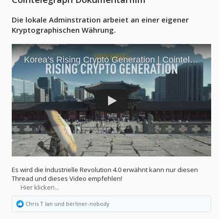
Die lokale Adminstration arbeiet an einer eigener
Kryptographischen Währung.
Es wird die Industrielle Revolution 4.0 erwähnt kann nur diesen
Thread und dieses Video empfehlen!
Hier klicken...
R
Chris T Ian
und
berliner-nobody
e
a