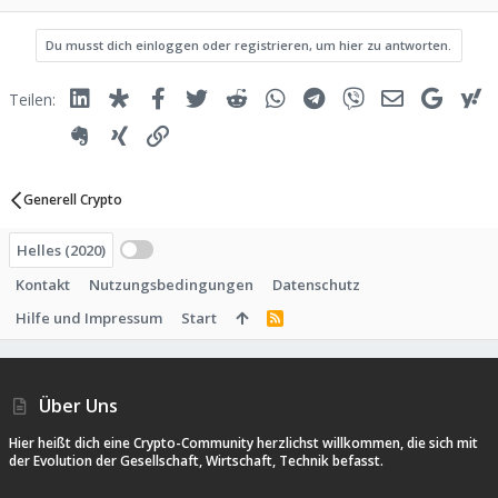
k
t
Du musst dich einloggen oder registrieren, um hier zu antworten.
i
o
n
Linked In
Diaspora
Facebook
Twitter
Reddit
WhatsApp
Telegram
Viber
E-Mail
Google
Y
Teilen:
e
n
:
Evernote
Xing
Link
Generell Crypto
Helles (2020)
Kontakt
Nutzungsbedingungen
Datenschutz
Hilfe und Impressum
Start
R
S
S
Über Uns
Hier heißt dich eine Crypto-Community herzlichst willkommen, die sich mit
der Evolution der Gesellschaft, Wirtschaft, Technik befasst.