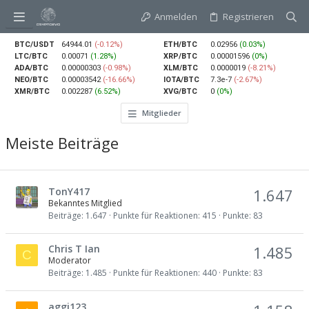
Anmelden
Registrieren
BTC/USDT
64944.01
(-0.12%)
ETH/BTC
0.02956
(0.03%)
LTC/BTC
0.00071
(1.28%)
XRP/BTC
0.00001596
(0%)
ADA/BTC
0.00000303
(-0.98%)
XLM/BTC
0.0000019
(-8.21%)
NEO/BTC
0.00003542
(-16.66%)
IOTA/BTC
7.3e-7
(-2.67%)
XMR/BTC
0.002287
(6.52%)
XVG/BTC
0
(0%)
Mitglieder
Meiste Beiträge
TonY417
1.647
Bekanntes Mitglied
Beiträge
1.647
Punkte für Reaktionen
415
Punkte
83
Chris T Ian
1.485
C
Moderator
Beiträge
1.485
Punkte für Reaktionen
440
Punkte
83
aggi123