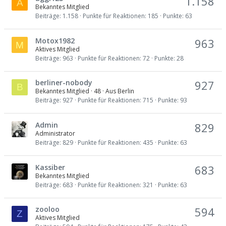
1.158
A
Bekanntes Mitglied
Beiträge
1.158
Punkte für Reaktionen
185
Punkte
63
Motox1982
963
M
Aktives Mitglied
Beiträge
963
Punkte für Reaktionen
72
Punkte
28
berliner-nobody
927
B
Bekanntes Mitglied
·
48
·
Aus
Berlin
Beiträge
927
Punkte für Reaktionen
715
Punkte
93
Admin
829
Administrator
Beiträge
829
Punkte für Reaktionen
435
Punkte
63
Kassiber
683
Bekanntes Mitglied
Beiträge
683
Punkte für Reaktionen
321
Punkte
63
zooloo
594
Z
Aktives Mitglied