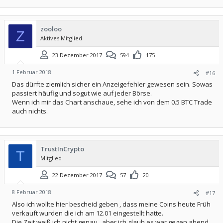
zooloo
Z
Aktives Mitglied
23 Dezember 2017
594
175
1 Februar 2018
#16
Das dürfte ziemlich sicher ein Anzeigefehler gewesen sein. Sowas
passiert häufig und sogut wie auf jeder Börse.
Wenn ich mir das Chart anschaue, sehe ich von dem 0.5 BTC Trade
auch nichts.
TrustInCrypto
T
Mitglied
22 Dezember 2017
57
20
8 Februar 2018
#17
Also ich wollte hier bescheid geben , dass meine Coins heute Früh
verkauft wurden die ich am 12.01 eingestellt hatte.
Die Zeit weiß ich nicht genau , aber ich glaub es war gegen abend.