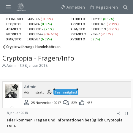
Anmelden
Registrieren
BTC/USDT
64353.65
(-0.52%)
ETH/BTC
0.02958
(0.17%)
LTC/BTC
0.000706
(0.86%)
XRP/BTC
0.0000161
(-2.19%)
ADA/BTC
0.00000317
(7.1%)
XLM/BTC
0.0000019
(-8.21%)
NEO/BTC
0.00003542
(-16.66%)
IOTA/BTC
7.3e-7
(-2.67%)
XMR/BTC
0.002287
(6.52%)
XVG/BTC
0
(0%)
Cryptowährungs Handelsbörsen
Cryptopia - Fragen/Info
E
E
Admin
8 Januar 2018
r
r
s
s
t
t
e
e
Admin
l
l
Administrator
Teammitglied
l
l
e
t
25 November 2017
829
435
r
a
m
8 Januar 2018
#1
Hier kommen Fragen und Informationen bezüglich Cryptopia
rein.