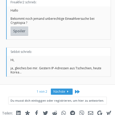
Freakfer2 schrieb:
Hallo
Bekommt noch jemand unberechtige Einwahlversuche bei
Cryptopia ?
Spoiler
Sebbit schrieb:
Hi,
ja, gleiches bei mir. Gestern IP-Adressen aus Tschechien, heute
Korea...
Letzte
1 von 2
Nächste
Du musst dich einloggen oder registrieren, um hier zu antworten.
Linked In
Diaspora
Facebook
Twitter
Reddit
WhatsApp
Telegram
Viber
E-Mail
Google
Y
Teilen: