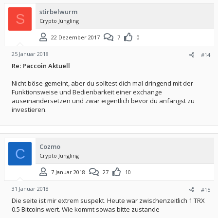
stirbelwurm
S
Crypto Jüngling
22 Dezember 2017
7
0
25 Januar 2018
#14
Re: Paccoin Aktuell
Nicht böse gemeint, aber du solltest dich mal dringend mit der
Funktionsweise und Bedienbarkeit einer exchange
auseinandersetzen und zwar eigentlich bevor du anfängst zu
investieren.
Cozmo
C
Crypto Jüngling
7 Januar 2018
27
10
31 Januar 2018
#15
Die seite ist mir extrem suspekt. Heute war zwischenzeitlich 1 TRX
0.5 Bitcoins wert. Wie kommt sowas bitte zustande