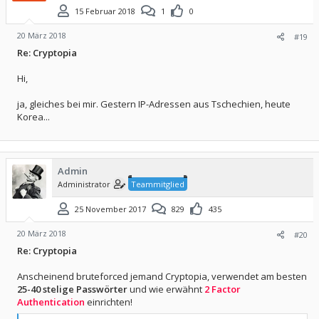
15 Februar 2018
1
0
20 März 2018
#19
Re: Cryptopia
Hi,
ja, gleiches bei mir. Gestern IP-Adressen aus Tschechien, heute
Korea...
Admin
Administrator
Teammitglied
25 November 2017
829
435
20 März 2018
#20
Re: Cryptopia
Anscheinend bruteforced jemand Cryptopia, verwendet am besten
25-40 stelige Passwörter
und wie erwähnt
2 Factor
Authentication
einrichten!