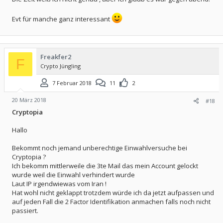
Evt für manche ganz interessant
Freakfer2
F
Crypto Jüngling
7 Februar 2018
11
2
20 März 2018
#18
Cryptopia
Hallo
Bekommt noch jemand unberechtige Einwahlversuche bei
Cryptopia ?
Ich bekomm mittlerweile die 3te Mail das mein Account gelockt
wurde weil die Einwahl verhindert wurde
Laut IP irgendwiewas vom Iran !
Hat wohl nicht geklappt trotzdem würde ich da jetzt aufpassen und
auf jeden Fall die 2 Factor Identifikation anmachen falls noch nicht
passiert.