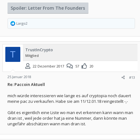
Spoiler:
Letter From The Founders
R
Largo2
e
a
k
t
i
TrustInCrypto
o
T
Mitglied
n
e
n
22 Dezember 2017
57
20
:
25 Januar 2018
#13
Re: Paccoin Aktuell
mich würde interessieren wie lange es auf cryptopia noch dauert
meine pac zu verkaufen. Habe sie am 11/12.01.18 reingestellt -,-
Gibt es eigentlich eine Liste wo man evt erkennen kann wann man
dran ist , weil jede order hat ja eine Nummer, dann könnte man
ungefähr abschätzen wann man dran ist.