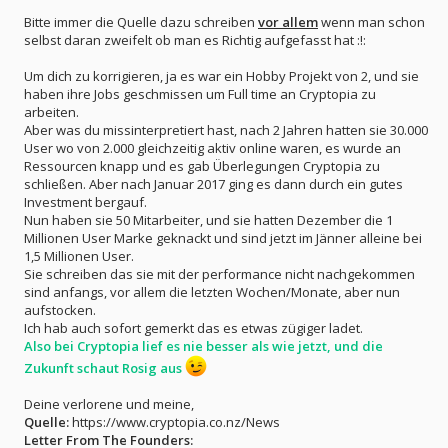
Bitte immer die Quelle dazu schreiben
vor allem
wenn man schon
selbst daran zweifelt ob man es Richtig aufgefasst hat :!:
Um dich zu korrigieren, ja es war ein Hobby Projekt von 2, und sie
haben ihre Jobs geschmissen um Full time an Cryptopia zu
arbeiten.
Aber was du missinterpretiert hast, nach 2 Jahren hatten sie 30.000
User wo von 2.000 gleichzeitig aktiv online waren, es wurde an
Ressourcen knapp und es gab Überlegungen Cryptopia zu
schließen. Aber nach Januar 2017 ging es dann durch ein gutes
Investment bergauf.
Nun haben sie 50 Mitarbeiter, und sie hatten Dezember die 1
Millionen User Marke geknackt und sind jetzt im Jänner alleine bei
1,5 Millionen User.
Sie schreiben das sie mit der performance nicht nachgekommen
sind anfangs, vor allem die letzten Wochen/Monate, aber nun
aufstocken.
Ich hab auch sofort gemerkt das es etwas zügiger ladet.
Also bei Cryptopia lief es nie besser als wie jetzt, und die
Zukunft schaut Rosig aus
Deine verlorene und meine,
Quelle:
https://www.cryptopia.co.nz/News
Letter From The Founders: