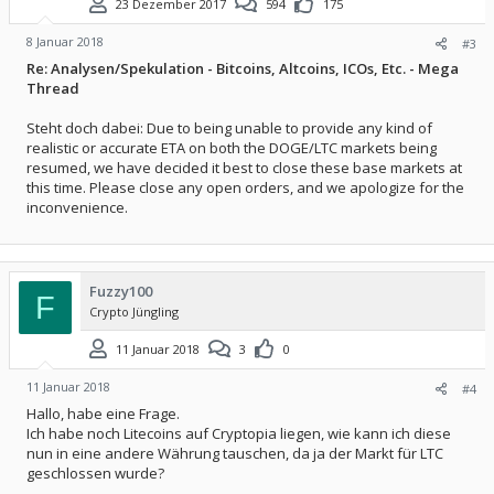
23 Dezember 2017
594
175
8 Januar 2018
#3
Re: Analysen/Spekulation - Bitcoins, Altcoins, ICOs, Etc. - Mega
Thread
Steht doch dabei: Due to being unable to provide any kind of
realistic or accurate ETA on both the DOGE/LTC markets being
resumed, we have decided it best to close these base markets at
this time. Please close any open orders, and we apologize for the
inconvenience.
Fuzzy100
F
Crypto Jüngling
11 Januar 2018
3
0
11 Januar 2018
#4
Hallo, habe eine Frage.
Ich habe noch Litecoins auf Cryptopia liegen, wie kann ich diese
nun in eine andere Währung tauschen, da ja der Markt für LTC
geschlossen wurde?