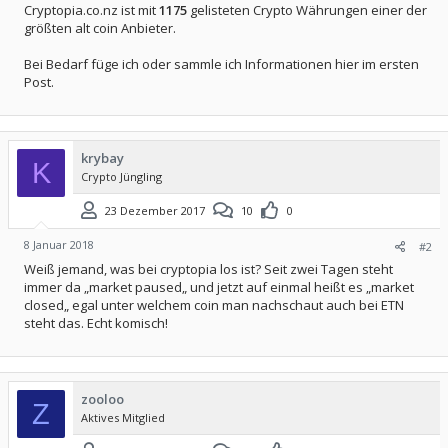
Cryptopia.co.nz ist mit
1175
gelisteten Crypto Währungen einer der
größten alt coin Anbieter.
Bei Bedarf füge ich oder sammle ich Informationen hier im ersten
Post.
krybay
K
Crypto Jüngling
23 Dezember 2017
10
0
8 Januar 2018
#2
Weiß jemand, was bei cryptopia los ist? Seit zwei Tagen steht
immer da „market paused„ und jetzt auf einmal heißt es „market
closed„ egal unter welchem coin man nachschaut auch bei ETN
steht das. Echt komisch!
zooloo
Z
Aktives Mitglied