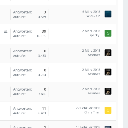
Antworten
3
6 März 2018
Widu-Kin
Aufrufe
4.539
P
Antworten
39
2 März 2018
S
.sparky.
o
Aufrufe
16.055
l
l
Antworten
0
2 März 2018
Kassiber
Aufrufe
3.433
Antworten
0
2 März 2018
Kassiber
Aufrufe
4.724
Antworten
0
2 März 2018
Kassiber
Aufrufe
7.606
Antworten
11
27 Februar 2018
C
Chris T Ian
Aufrufe
6.403
Antworten
2
10 Februar 2018