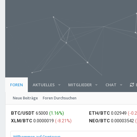
AKTUELLES
MITGLIEDER
CHAT
E
FOREN
Neue Beiträge
Foren Durchsuchen
BTC/USDT
65000
(1.16%)
ETH/BTC
0.02949
(-0.
XLM/BTC
0.0000019
(-8.21%)
NEO/BTC
0.00003542
Willkommen auf Cryptoevo