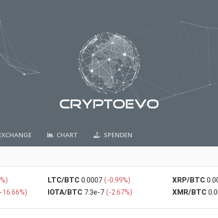
XCHANGE
CHART
SPENDEN
2%)
LTC/BTC
0.0007
(-0.99%)
XRP/BTC
0.
(-16.66%)
IOTA/BTC
7.3e-7
(-2.67%)
XMR/BTC
0.