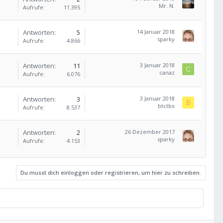
Mr. N.
Aufrufe
11.395
Antworten
5
14 Januar 2018
sparky
Aufrufe
4.866
Antworten
11
3 Januar 2018
C
canaz
Aufrufe
6.076
Antworten
3
3 Januar 2018
B
btctbx
Aufrufe
8.537
Antworten
2
26 Dezember 2017
sparky
Aufrufe
4.153
Du musst dich einloggen oder registrieren, um hier zu schreiben.